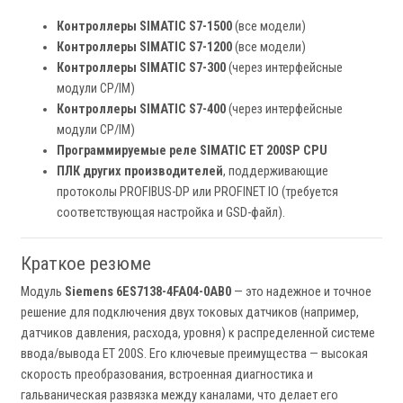
Контроллеры SIMATIC S7-1500
(все модели)
Контроллеры SIMATIC S7-1200
(все модели)
Контроллеры SIMATIC S7-300
(через интерфейсные
модули CP/IM)
Контроллеры SIMATIC S7-400
(через интерфейсные
модули CP/IM)
Программируемые реле SIMATIC ET 200SP CPU
ПЛК других производителей
, поддерживающие
протоколы PROFIBUS-DP или PROFINET IO (требуется
соответствующая настройка и GSD-файл).
Краткое резюме
Модуль
Siemens 6ES7138-4FA04-0AB0
— это надежное и точное
решение для подключения двух токовых датчиков (например,
датчиков давления, расхода, уровня) к распределенной системе
ввода/вывода ET 200S. Его ключевые преимущества — высокая
скорость преобразования, встроенная диагностика и
гальваническая развязка между каналами, что делает его