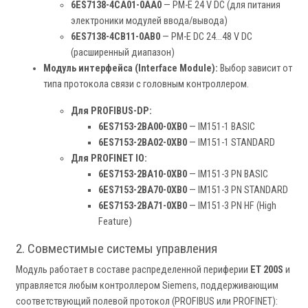
6ES7138-4CA01-0AA0
— PM-E 24 V DC (для питания
электроники модулей ввода/вывода)
6ES7138-4CB11-0AB0
— PM-E DC 24...48 V DC
(расширенный диапазон)
Модуль интерфейса (Interface Module):
Выбор зависит от
типа протокола связи с головным контроллером.
Для PROFIBUS-DP:
6ES7153-2BA00-0XB0
— IM151-1 BASIC
6ES7153-2BA02-0XB0
— IM151-1 STANDARD
Для PROFINET IO:
6ES7153-2BA10-0XB0
— IM151-3 PN BASIC
6ES7153-2BA70-0XB0
— IM151-3 PN STANDARD
6ES7153-2BA71-0XB0
— IM151-3 PN HF (High
Feature)
2. Совместимые системы управления
Модуль работает в составе распределенной периферии
ET 200S
и
управляется любым контроллером Siemens, поддерживающим
соответствующий полевой протокол (PROFIBUS или PROFINET):