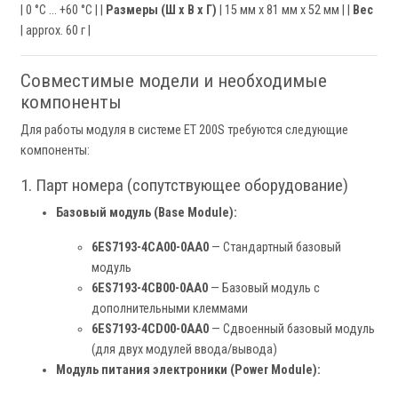
| 0 °C ... +60 °C | |
Размеры (Ш x В x Г)
| 15 мм x 81 мм x 52 мм | |
Вес
| approx. 60 г |
Совместимые модели и необходимые
компоненты
Для работы модуля в системе ET 200S требуются следующие
компоненты:
1. Парт номера (сопутствующее оборудование)
Базовый модуль (Base Module):
6ES7193-4CA00-0AA0
— Стандартный базовый
модуль
6ES7193-4CB00-0AA0
— Базовый модуль с
дополнительными клеммами
6ES7193-4CD00-0AA0
— Сдвоенный базовый модуль
(для двух модулей ввода/вывода)
Модуль питания электроники (Power Module):