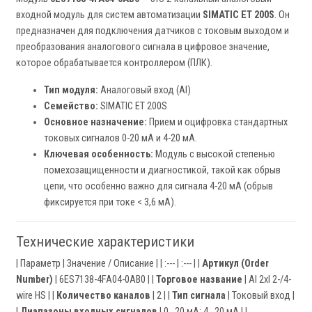
входной модуль для систем автоматизации
SIMATIC ET 200S
. Он
предназначен для подключения датчиков с токовым выходом и
преобразования аналогового сигнала в цифровое значение,
которое обрабатывается контроллером (ПЛК).
Тип модуля:
Аналоговый вход (AI)
Семейство:
SIMATIC ET 200S
Основное назначение:
Прием и оцифровка стандартных
токовых сигналов 0-20 мА и 4-20 мА.
Ключевая особенность:
Модуль с высокой степенью
помехозащищенности и диагностикой, такой как обрыв
цепи, что особенно важно для сигнала 4-20 мА (обрыв
фиксируется при токе < 3,6 мА).
Технические характеристики
| Параметр | Значение / Описание | | :--- | :--- | |
Артикул (Order
Number)
| 6ES7138-4FA04-0AB0 | |
Торговое название
| AI 2xI 2-/4-
wire HS | |
Количество каналов
| 2 | |
Тип сигнала
| Токовый вход |
|
Диапазоны входных сигналов
| 0...20 мА; 4...20 мА | |