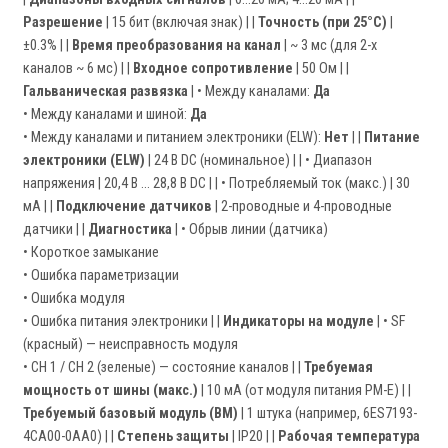
Разрешение
| 15 бит (включая знак) | |
Точность (при 25°C)
|
±0.3% | |
Время преобразования на канал
| ~ 3 мс (для 2-х
каналов ~ 6 мс) | |
Входное сопротивление
| 50 Ом | |
Гальваническая развязка
| • Между каналами:
Да
• Между каналами и шиной:
Да
• Между каналами и питанием электроники (ELW):
Нет
| |
Питание
электроники (ELW)
| 24 В DC (номинальное) | | • Диапазон
напряжения | 20,4 В ... 28,8 В DC | | • Потребляемый ток (макс.) | 30
мА | |
Подключение датчиков
| 2-проводные и 4-проводные
датчики | |
Диагностика
| • Обрыв линии (датчика)
• Короткое замыкание
• Ошибка параметризации
• Ошибка модуля
• Ошибка питания электроники | |
Индикаторы на модуле
| • SF
(красный) — неисправность модуля
• CH 1 / CH 2 (зеленые) — состояние каналов | |
Требуемая
мощность от шины (макс.)
| 10 мА (от модуля питания PM-E) | |
Требуемый базовый модуль (BM)
| 1 штука (например, 6ES7193-
4CA00-0AA0) | |
Степень защиты
| IP20 | |
Рабочая температура