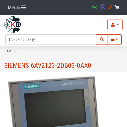
Меню
Siemens
SIEMENS 6AV2123-2DB03-0AX0