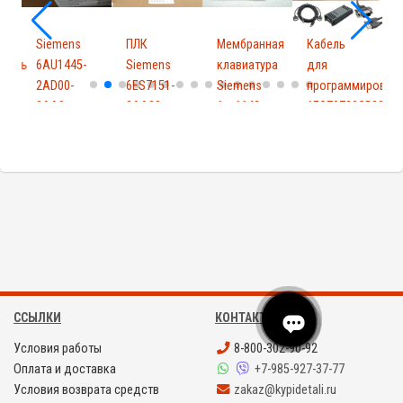
ель
Siemens
ПЛК
Мембранная
Кабель
итель
6AU1445-
Siemens
клавиатура
для
2AD00-
6ES7151-
Siemens
программирован
6
0AA0
3AA23-
6av6642-
6ES79720CB20...
4
0AB0
0d...
ССЫЛКИ
КОНТАКТЫ
Условия работы
8-800-302-90-92
Оплата и доставка
+7-985-927-37-77
Условия возврата средств
zakaz@kypidetali.ru