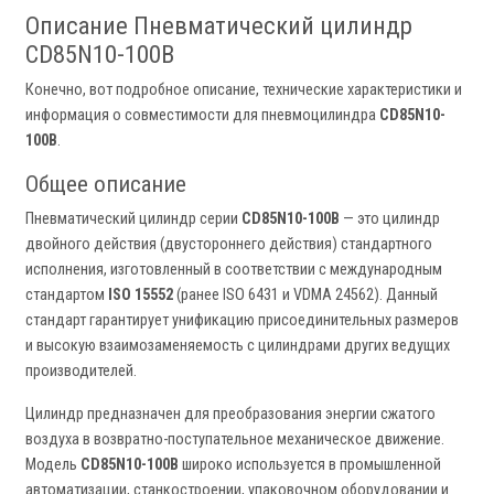
Описание Пневматический цилиндр
CD85N10-100B
Конечно, вот подробное описание, технические характеристики и
информация о совместимости для пневмоцилиндра
CD85N10-
100B
.
Общее описание
Пневматический цилиндр серии
CD85N10-100B
— это цилиндр
двойного действия (двустороннего действия) стандартного
исполнения, изготовленный в соответствии с международным
стандартом
ISO 15552
(ранее ISO 6431 и VDMA 24562). Данный
стандарт гарантирует унификацию присоединительных размеров
и высокую взаимозаменяемость с цилиндрами других ведущих
производителей.
Цилиндр предназначен для преобразования энергии сжатого
воздуха в возвратно-поступательное механическое движение.
Модель
CD85N10-100B
широко используется в промышленной
автоматизации, станкостроении, упаковочном оборудовании и