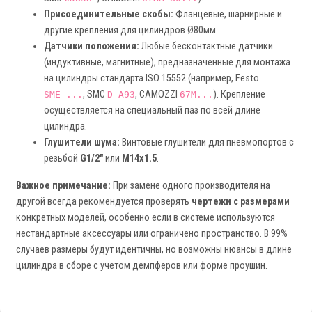
Присоединительные скобы:
Фланцевые, шарнирные и
другие крепления для цилиндров Ø80мм.
Датчики положения:
Любые бесконтактные датчики
(индуктивные, магнитные), предназначенные для монтажа
на цилиндры стандарта ISO 15552 (например, Festo
, SMC
, CAMOZZI
). Крепление
SME-...
D-A93
67M...
осуществляется на специальный паз по всей длине
цилиндра.
Глушители шума:
Винтовые глушители для пневмопортов с
резьбой
G1/2"
или
M14x1.5
.
Важное примечание:
При замене одного производителя на
другой всегда рекомендуется проверять
чертежи с размерами
конкретных моделей, особенно если в системе используются
нестандартные аксессуары или ограничено пространство. В 99%
случаев размеры будут идентичны, но возможны нюансы в длине
цилиндра в сборе с учетом демпферов или форме проушин.