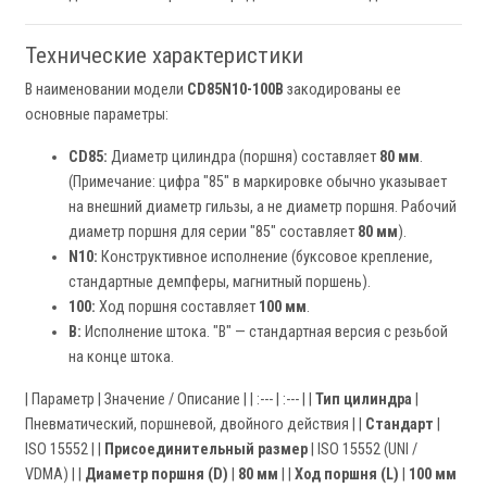
Технические характеристики
В наименовании модели
CD85N10-100B
закодированы ее
основные параметры:
CD85:
Диаметр цилиндра (поршня) составляет
80 мм
.
(Примечание: цифра "85" в маркировке обычно указывает
на внешний диаметр гильзы, а не диаметр поршня. Рабочий
диаметр поршня для серии "85" составляет
80 мм
).
N10:
Конструктивное исполнение (буксовое крепление,
стандартные демпферы, магнитный поршень).
100:
Ход поршня составляет
100 мм
.
B:
Исполнение штока. "B" — стандартная версия с резьбой
на конце штока.
| Параметр | Значение / Описание | | :--- | :--- | |
Тип цилиндра
|
Пневматический, поршневой, двойного действия | |
Стандарт
|
ISO 15552 | |
Присоединительный размер
| ISO 15552 (UNI /
VDMA) | |
Диаметр поршня (D)
|
80 мм
| |
Ход поршня (L)
|
100 мм