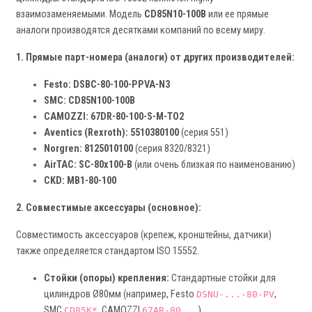
взаимозаменяемыми. Модель
CD85N10-100B
или ее прямые
аналоги производятся десятками компаний по всему миру.
1. Прямые парт-номера (аналоги) от других производителей:
Festo:
DSBC-80-100-PPVA-N3
SMC:
CD85N100-100B
CAMOZZI:
67DR-80-100-S-M-TO2
Aventics (Rexroth):
5510380100
(серия 551)
Norgren:
8125010100
(серия 8320/8321)
AirTAC:
SC-80x100-B
(или очень близкая по наименованию)
CKD:
MB1-80-100
2. Совместимые аксессуары (основное):
Совместимость аксессуаров (крепеж, кронштейны, датчики)
также определяется стандартом ISO 15552.
Стойки (опоры) крепления:
Стандартные стойки для
цилиндров Ø80мм (например, Festo
,
DSNU-...-80-PV
SMC
, CAMOZZI
).
CD85K*
67AR-80...