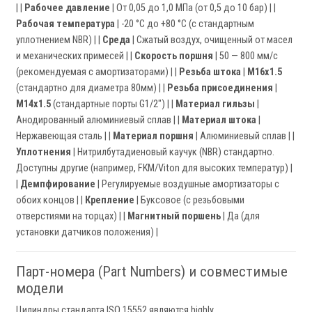
| |
Рабочее давление
| От 0,05 до 1,0 МПа (от 0,5 до 10 бар) | |
Рабочая температура
| -20 °C до +80 °C (с стандартным
уплотнением NBR) | |
Среда
| Сжатый воздух, очищенный от масел
и механических примесей | |
Скорость поршня
| 50 — 800 мм/с
(рекомендуемая с амортизаторами) | |
Резьба штока
|
M16x1.5
(стандартно для диаметра 80мм) | |
Резьба присоединения
|
M14x1.5
(стандартные порты G1/2") | |
Материал гильзы
|
Анодированный алюминиевый сплав | |
Материал штока
|
Нержавеющая сталь | |
Материал поршня
| Алюминиевый сплав | |
Уплотнения
| Нитрилбутадиеновый каучук (NBR) стандартно.
Доступны другие (например, FKM/Viton для высоких температур) |
|
Демпфирование
| Регулируемые воздушные амортизаторы с
обоих концов | |
Крепление
| Буксовое (с резьбовыми
отверстиями на торцах) | |
Магнитный поршень
| Да (для
установки датчиков положения) |
Парт-номера (Part Numbers) и совместимые
модели
Цилиндры стандарта ISO 15552 являются highly