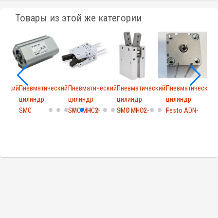
Товары из этой же категории
ческий
Пневматический
Пневматический
Пневматический
Пневматический
цилиндр
цилиндр
цилиндр
цилиндр
SMC
SMC MHC2-
SMC MHC2-
Festo ADN-
CDQ2B16-
20-D-Y59...
20D
63-100-...
15DZ