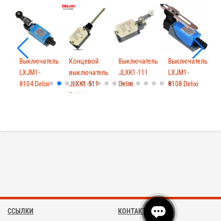
Выключатель
Концевой
Выключатель
Выключатель
ель
LXJM1-
выключатель
JLXK1-111
LXJM1-
8104 Delixi
JLXK1-511
Delixi
8108 Delixi
Delixi
A
1
ССЫЛКИ
КОНТАКТЫ