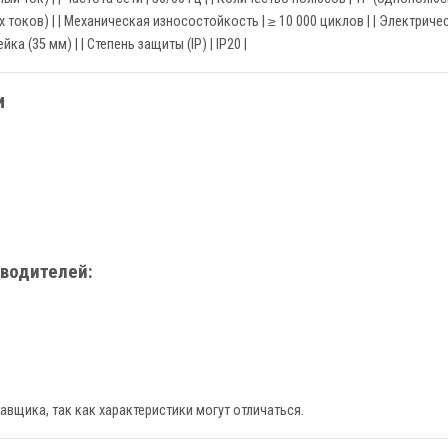
х токов) | | Механическая износостойкость | ≥ 10 000 циклов | | Электрич
ка (35 мм) | | Степень защиты (IP) | IP20 |
и
водителей:
авщика, так как характеристики могут отличаться.