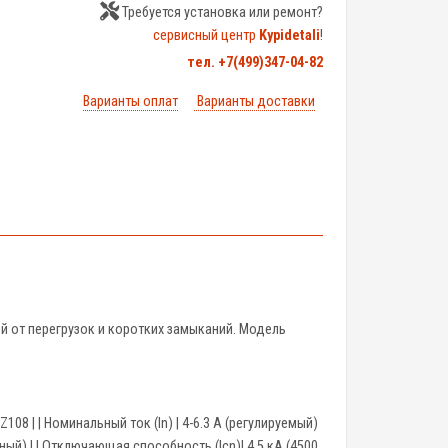
Требуется установка или ремонт?
сервисный центр
Kypidetali
!
тел. +7(499)347-04-82
Варианты оплат
Варианты доставки
й от перегрузок и коротких замыканий. Модель
ерия | DZ108 | | Номинальный ток (In) | 4-6.3 A (регулируемый)
сный) | | Отключающая способность (Icn)| 4.5 кА (4500