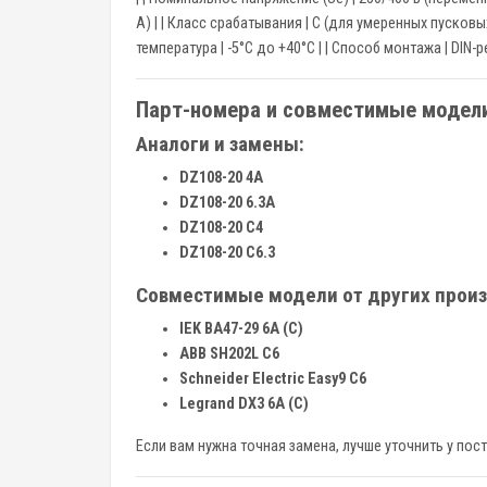
А) | | Класс срабатывания | C (для умеренных пусковы
температура | -5°C до +40°C | | Способ монтажа | DIN-рей
Парт-номера и совместимые модел
Аналоги и замены:
DZ108-20 4A
DZ108-20 6.3A
DZ108-20 C4
DZ108-20 C6.3
Совместимые модели от других произ
IEK ВА47-29 6А (C)
ABB SH202L C6
Schneider Electric Easy9 C6
Legrand DX3 6A (C)
Если вам нужна точная замена, лучше уточнить у пост