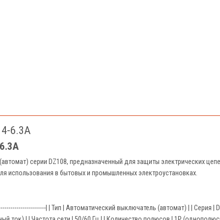
4-6.3A
6.3A
(автомат) серии DZ108, предназначенный для защиты электрических цепе
ля использования в бытовых и промышленных электроустановках.
----------------------------------| | Тип | Автоматический выключатель (автомат) | | С
ый ток) | | Частота сети | 50/60 Гц | | Количество полюсов | 1P (однополю