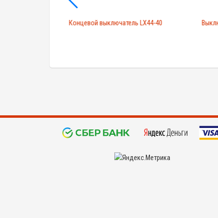
08 Delixi
Концевой выключатель LX44-40
Выклю
©
KYPIDETALI.RU 2008 - 2026