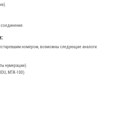
ия).
 соединение.
:
 устаревшим номером, возможны следующие аналоги:
нты нумерации).
DU, MTA-100).