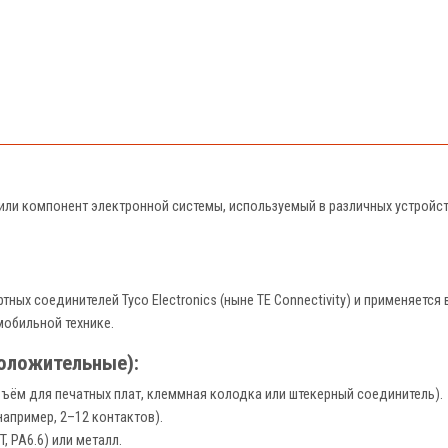
или компонент электронной системы, используемый в различных устройс
тных соединителей Tyco Electronics (ныне TE Connectivity) и применяетс
обильной технике.
положительные):
ъём для печатных плат, клеммная колодка или штекерный соединитель).
например, 2–12 контактов).
, PA6.6) или металл.