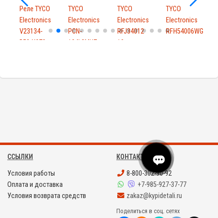
Реле TYCO
TYCO
TYCO
TYCO
s
Electronics
Electronics
Electronics
Electronics
E
V23134-
PCN-
RFJ34012
RFH54006WG
V
B52-X270
104L3MHZ-
10шт.
C
2ш...
SR
ССЫЛКИ
КОНТАКТЫ
Условия работы
8-800-302-90-92
Оплата и доставка
+7-985-927-37-77
Условия возврата средств
zakaz@kypidetali.ru
Поделиться в соц. сетях