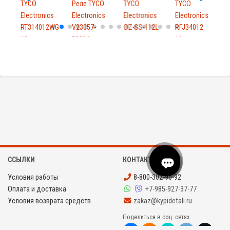
TYCO
Реле TYCO
TYCO
TYCO
Р
s
Electronics
Electronics
Electronics
Electronics
E
RT314012WG
V23057-
OZ-SS-112L
RFJ34012
O
10шт
B3006-
10шт.
1
A101
ССЫЛКИ
КОНТАКТЫ
Условия работы
8-800-302-90-92
Оплата и доставка
+7-985-927-37-77
Условия возврата средств
zakaz@kypidetali.ru
Поделиться в соц. сетях