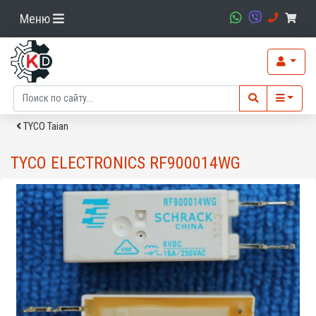
Меню
TYCO Taian
TYCO ELECTRONICS RF900014WG