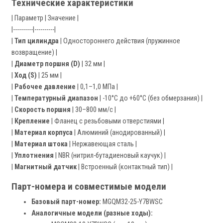
Технические характеристики
| Параметр | Значение |
|----------|----------|
|
Тип цилиндра
| Одностороннего действия (пружинное
возвращение) |
|
Диаметр поршня (D)
| 32 мм |
|
Ход (S)
| 25 мм |
|
Рабочее давление
| 0,1–1,0 МПа |
|
Температурный диапазон
| -10°C до +60°C (без обмерзания) |
|
Скорость поршня
| 30–800 мм/с |
|
Крепление
| Фланец с резьбовыми отверстиями |
|
Материал корпуса
| Алюминий (анодированный) |
|
Материал штока
| Нержавеющая сталь |
|
Уплотнения
| NBR (нитрил-бутадиеновый каучук) |
|
Магнитный датчик
| Встроенный (контактный тип) |
Парт-номера и совместимые модели
Базовый парт-номер:
MGQM32-25-Y7BWSC
Аналогичные модели (разные ходы):