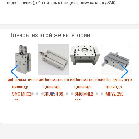
подключения), обратитесь к официальному каталогу SMC.
Товары из этой же категории
ческий
Пневматический
Пневматический
Пневматический
Пневматический
цилиндр
цилиндр
цилиндр
цилиндр
SMC MHC2-
CDU25-10S
SMC MHL2-
MHY2-25D
16D
20D