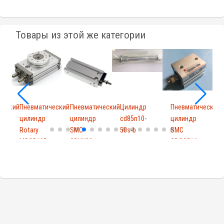
Товары из этой же категории
ческий
Пневматический
Пневматический
Цилиндр
Пневматический
цилиндр
цилиндр
cd85n10-
цилиндр
Rotary
SMC
50s-b
SMC
-
MSQB10R
CDUK20-
CDQSB16-
C
MS...
10D
15DM...