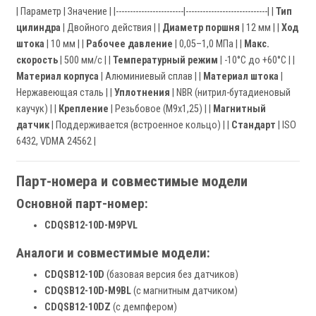
| Параметр | Значение | |------------------------|-----------------------------| |
Тип
цилиндра
| Двойного действия | |
Диаметр поршня
| 12 мм | |
Ход
штока
| 10 мм | |
Рабочее давление
| 0,05–1,0 МПа | |
Макс.
скорость
| 500 мм/с | |
Температурный режим
| -10°C до +60°C | |
Материал корпуса
| Алюминиевый сплав | |
Материал штока
|
Нержавеющая сталь | |
Уплотнения
| NBR (нитрил-бутадиеновый
каучук) | |
Крепление
| Резьбовое (M9x1,25) | |
Магнитный
датчик
| Поддерживается (встроенное кольцо) | |
Стандарт
| ISO
6432, VDMA 24562 |
Парт-номера и совместимые модели
Основной парт-номер:
CDQSB12-10D-M9PVL
Аналоги и совместимые модели:
CDQSB12-10D
(базовая версия без датчиков)
CDQSB12-10D-M9BL
(с магнитным датчиком)
CDQSB12-10DZ
(с демпфером)