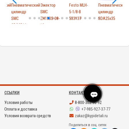
ческий
Пневматический
Эжектор
Festo MLH-
Пневматический
цилиндр
SMC
5-1/8-B
цилиндр
SMC
ZH13BS-08-
533137
SDA25x35
5
CDQ2B16-
10
15DZ
ССЫЛКИ
КОНТАКТЫ
Условия работы
8-800-302-90-92
Оплата и доставка
+7-985-927-37-77
Условия возврата средств
zakaz@kypidetali.ru
Поделиться в соц. сетях