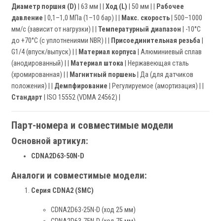
Диаметр поршня (D)
| 63 мм | |
Ход (L)
| 50 мм | |
Рабочее
давление
| 0,1–1,0 МПа (1–10 бар) | |
Макс. скорость
| 500–1000
мм/с (зависит от нагрузки) | |
Температурный диапазон
| -10°C
до +70°C (с уплотнениями NBR) | |
Присоединительная резьба
|
G1/4 (впуск/выпуск) | |
Материал корпуса
| Алюминиевый сплав
(анодированный) | |
Материал штока
| Нержавеющая сталь
(хромированная) | |
Магнитный поршень
| Да (для датчиков
положения) | |
Демпфирование
| Регулируемое (амортизация) | |
Стандарт
| ISO 15552 (VDMA 24562) |
Парт-номера и совместимые модели
Основной артикул:
CDNA2D63-50N-D
Аналоги и совместимые модели:
Серия CDNA2 (SMC)
CDNA2D63-25N-D (ход 25 мм)