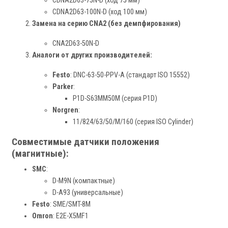
CDNA2D63-75N-D (ход 75 мм)
CDNA2D63-100N-D (ход 100 мм)
Замена на серию CNA2 (без демпфирования)
CNA2D63-50N-D
Аналоги от других производителей:
Festo
: DNC-63-50-PPV-A (стандарт ISO 15552)
Parker
:
P1D-S63MM50M (серия P1D)
Norgren
:
11/824/63/50/M/160 (серия ISO Cylinder)
Совместимые датчики положения
(магнитные):
SMC
:
D-M9N (компактные)
D-A93 (универсальные)
Festo
: SME/SMT-8M
Omron
: E2E-X5MF1