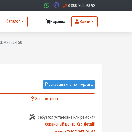
8-800-302-90-92
Каталог
Корзина
Войти
CDM2B32-150
запросить счет для юр. лиц
Запрос цены
Требуется установка или ремонт?
сервисный центр
Kypidetali
!