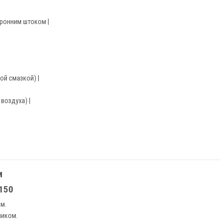
оронним штоком |
вой смазкой) |
 воздуха) |
и
150
м.
чиком.