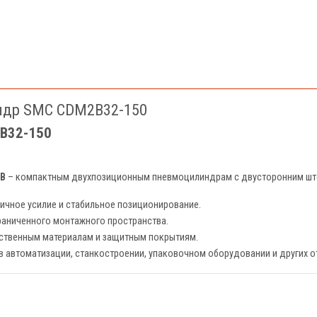
ндр SMC CDM2B32-150
2B32-150
B
– компактным двухпозиционным пневмоцилиндрам с двусторонним шт
ичное усилие и стабильное позиционирование.
раниченного монтажного пространства.
ственным материалам и защитным покрытиям.
в автоматизации, станкостроении, упаковочном оборудовании и других о