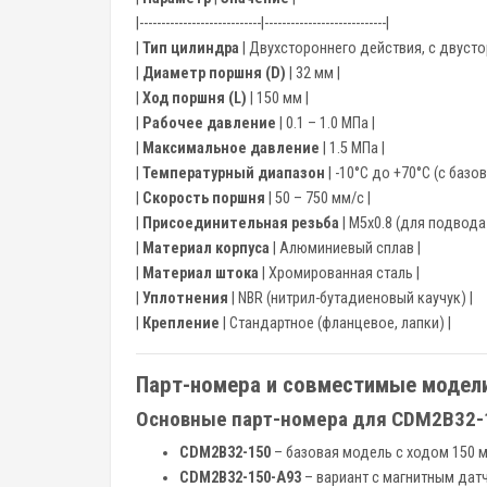
|----------------------------|----------------------------|
|
Тип цилиндра
| Двухстороннего действия, с двуст
|
Диаметр поршня (D)
| 32 мм |
|
Ход поршня (L)
| 150 мм |
|
Рабочее давление
| 0.1 – 1.0 МПа |
|
Максимальное давление
| 1.5 МПа |
|
Температурный диапазон
| -10°C до +70°C (с базо
|
Скорость поршня
| 50 – 750 мм/с |
|
Присоединительная резьба
| М5х0.8 (для подвода
|
Материал корпуса
| Алюминиевый сплав |
|
Материал штока
| Хромированная сталь |
|
Уплотнения
| NBR (нитрил-бутадиеновый каучук) |
|
Крепление
| Стандартное (фланцевое, лапки) |
Парт-номера и совместимые модел
Основные парт-номера для CDM2B32-
CDM2B32-150
– базовая модель с ходом 150 м
CDM2B32-150-A93
– вариант с магнитным дат