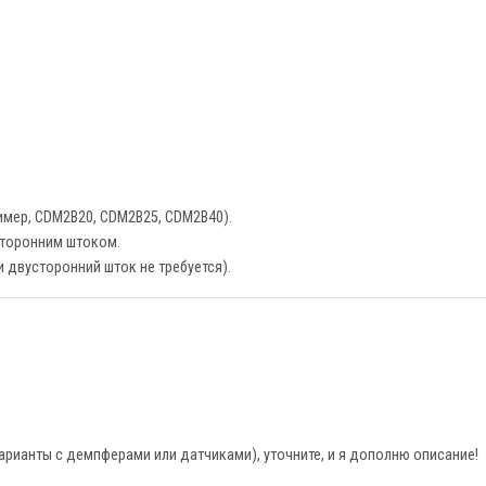
имер, CDM2B20, CDM2B25, CDM2B40).
сторонним штоком.
 двусторонний шток не требуется).
рианты с демпферами или датчиками), уточните, и я дополню описание!