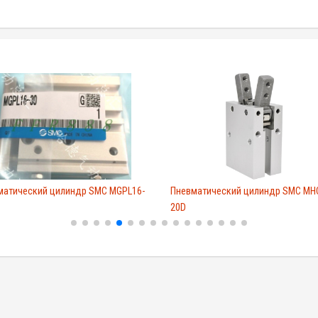
матический цилиндр SMC MGPL16-
Пневматический цилиндр SMC MH
20D