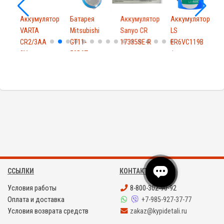
Аккумулятор
Батарея
Аккумулятор
Аккумулятор
VARTA
Mitsubishi
Sanyo CR
LS
P
CR2/3AA
GT11-
17335SE-R
ER6VC119B
D
3V
50BAT
/
CR14335
ER6VC119A
PLC
3.6...
ССЫЛКИ
КОНТАКТЫ
Условия работы
8-800-302-90-92
Оплата и доставка
+7-985-927-37-77
Условия возврата средств
zakaz@kypidetali.ru