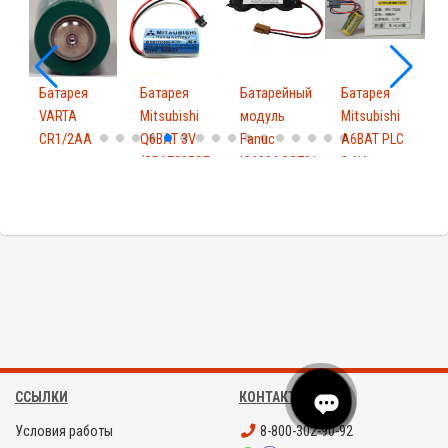
B
Батарея
Батарея
Батарейный
Батарея
VARTA
Mitsubishi
модуль
Mitsubishi
п
CR1/2AA
Q6BAT 3V
Fanuc
A6BAT PLC
3
(CR17335SE-
IC698ACC701
3.6V
B
R...
ER1733...
ССЫЛКИ
КОНТАКТЫ
Условия работы
8-800-302-90-92