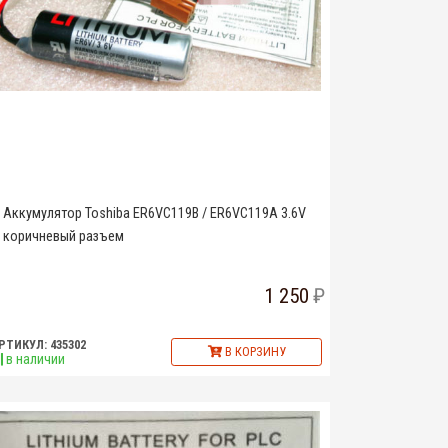
Аккумулятор Toshiba ER6VC119B / ER6VC119A 3.6V
коричневый разъем
1 250
РТИКУЛ: 435302
В КОРЗИНУ
в наличии