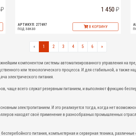
1 450
АРТИКУЛ: 277497
А
В КОРЗИНУ
под заказ
п
«
1
2
3
4
5
6
»
ажнейшим компонентом системы автоматизированного управления на пре
ственного или технологического процесса. И для стабильной, а также 
ача электрического питания.
ов, чаще всего служат резервным питанием, и выполняют функцию беспе
сновным электропитанием. И это реализуется тогда, когда нет возможно
оллеров находят своё применение в разнообразных промышленных отрасл
бесперебойного питания, компьютерная и серверная техника, различные с