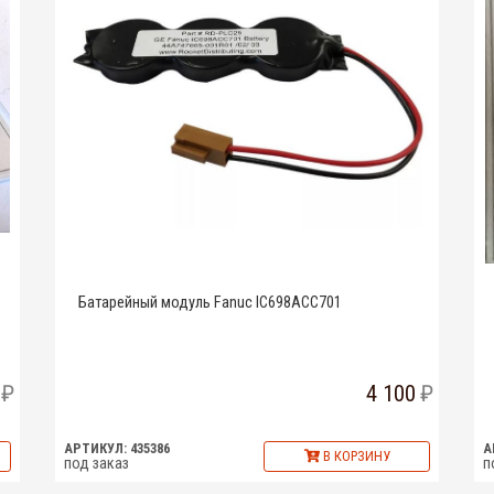
Батарейный модуль Fanuc IC698ACC701
4 100
АРТИКУЛ: 435386
А
В КОРЗИНУ
под заказ
п