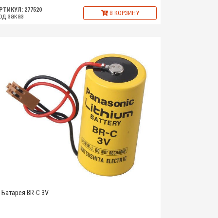
РТИКУЛ: 277520
В КОРЗИНУ
од заказ
Батарея BR-C 3V