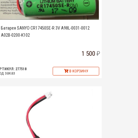
Батарея SANYO CR17450SE-R 3V A98L-0031-0012
A02B-0200-K102
1 500
РТИКУЛ: 277518
В КОРЗИНУ
од заказ