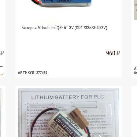
Батарея Mitsubishi Q6BAT 3V (CR17335SE-R/3V)
960
А
п
АРТИКУЛ: 277489