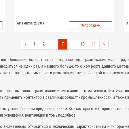
АРТИКУЛ: 278319
А
Запрос цены
«
1
2
...
7
...
10
11
»
тся. Основания бывают различные, а методов размыкания мало. Трад
водиться не один раз, а намного больше, то о комфорте данного метод
 может выполнять смыкание и размыкания электрической цепи нескольк
ожность выполнять размыкание и смыкание автоматически, без участи
ь применять контактор в различных областях промышленности, а также в
ым установленным предназначением. Контакторы могут применяться не
ия освещения, вентиляции и тому подобное.
о внимательно относиться к техническим характеристикам и типоразме