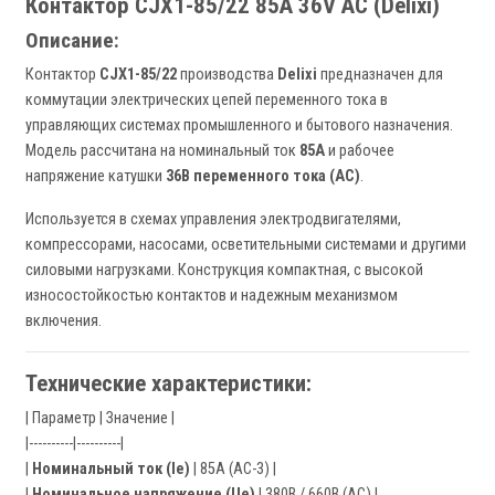
Контактор CJX1-85/22 85A 36V AC (Delixi)
Описание:
Контактор
CJX1-85/22
производства
Delixi
предназначен для
коммутации электрических цепей переменного тока в
управляющих системах промышленного и бытового назначения.
Модель рассчитана на номинальный ток
85А
и рабочее
напряжение катушки
36В переменного тока (AC)
.
Используется в схемах управления электродвигателями,
компрессорами, насосами, осветительными системами и другими
силовыми нагрузками. Конструкция компактная, с высокой
износостойкостью контактов и надежным механизмом
включения.
Технические характеристики:
| Параметр | Значение |
|----------|----------|
|
Номинальный ток (Ie)
| 85А (AC-3) |
|
Номинальное напряжение (Ue)
| 380В / 660В (AC) |