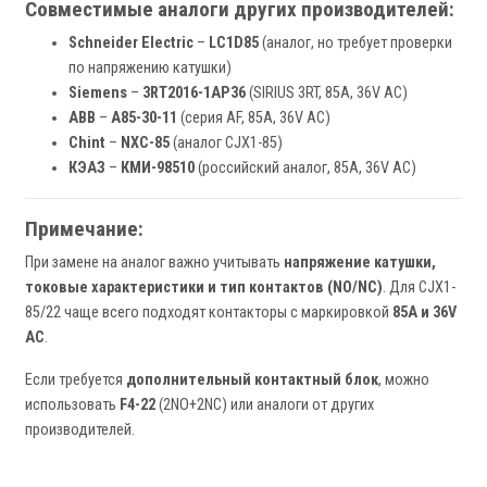
Совместимые аналоги других производителей:
Schneider Electric
–
LC1D85
(аналог, но требует проверки
по напряжению катушки)
Siemens
–
3RT2016-1AP36
(SIRIUS 3RT, 85А, 36V AC)
ABB
–
A85-30-11
(серия AF, 85А, 36V AC)
Chint
–
NXC-85
(аналог CJX1-85)
КЭАЗ
–
КМИ-98510
(российский аналог, 85А, 36V AC)
Примечание:
При замене на аналог важно учитывать
напряжение катушки,
токовые характеристики и тип контактов (NO/NC)
. Для CJX1-
85/22 чаще всего подходят контакторы с маркировкой
85А и 36V
AC
.
Если требуется
дополнительный контактный блок
, можно
использовать
F4-22
(2NO+2NC) или аналоги от других
производителей.