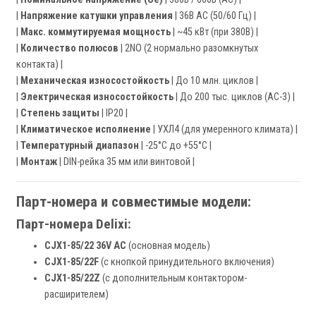
|
Напряжение катушки управления
| 36В AC (50/60 Гц) |
|
Макс. коммутируемая мощность
| ~45 кВт (при 380В) |
|
Количество полюсов
| 2NO (2 нормально разомкнутых
контакта) |
|
Механическая износостойкость
| До 10 млн. циклов |
|
Электрическая износостойкость
| До 200 тыс. циклов (AC-3) |
|
Степень защиты
| IP20 |
|
Климатическое исполнение
| УХЛ4 (для умеренного климата) |
|
Температурный диапазон
| -25°C до +55°C |
|
Монтаж
| DIN-рейка 35 мм или винтовой |
Парт-номера и совместимые модели:
Парт-номера Delixi:
CJX1-85/22 36V AC
(основная модель)
CJX1-85/22F
(с кнопкой принудительного включения)
CJX1-85/22Z
(с дополнительным контактором-
расширителем)