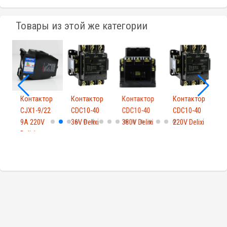
Товары из этой же категории
р
Контактор
Контактор
Контактор
Контактор
CJX1-9/22
CDC10-40
CDC10-40
CDC10-40
A
9A 220V
36V Delixi
380V Delixi
220V Delixi
1
Delixi