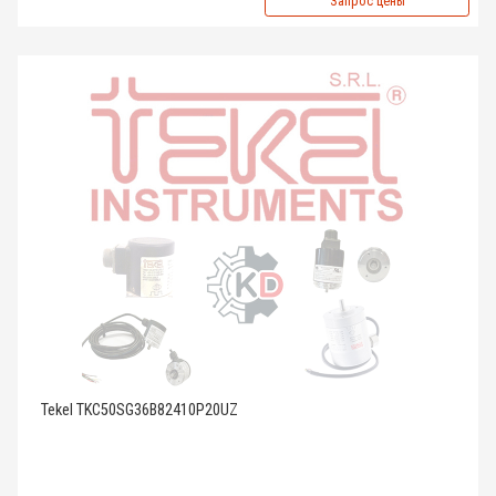
Запрос цены
Tekel TKC50SG36B82410P20UZ