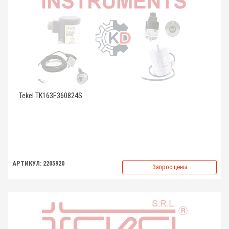
Tekel TK163F360824S
АРТИКУЛ: 2205920
Запрос цены