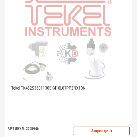
Tekel TK462S3601130SK410L07PPZNX106
АРТИКУЛ: 2205946
Запрос цены