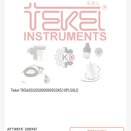
Tekel TK560SG0500000005SK510PL50LD
АРТИКУЛ: 2205947