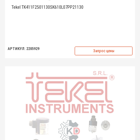
Tekel TK411F2501130SK610L07PP21130
АРТИКУЛ: 2205929
Запрос цены