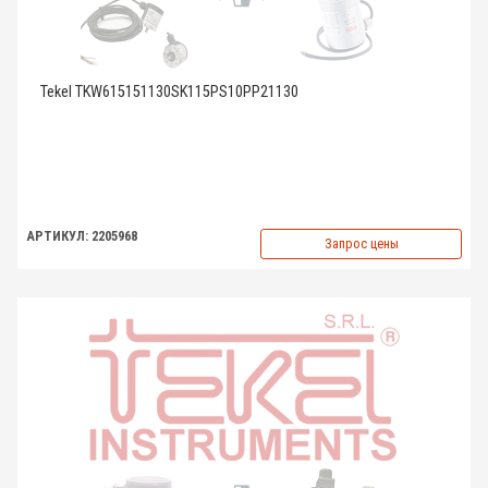
Tekel TKW615151130SK115PS10PP21130
АРТИКУЛ: 2205968
Запрос цены