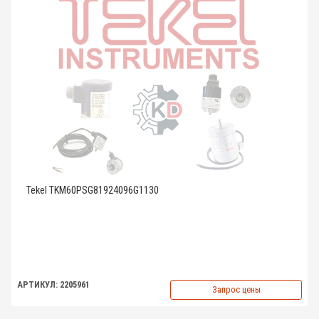
Tekel TKM60PSG81924096G1130
АРТИКУЛ: 2205961
Запрос цены