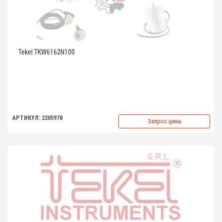
Tekel TKW6162N100
АРТИКУЛ: 2205978
Запрос цены