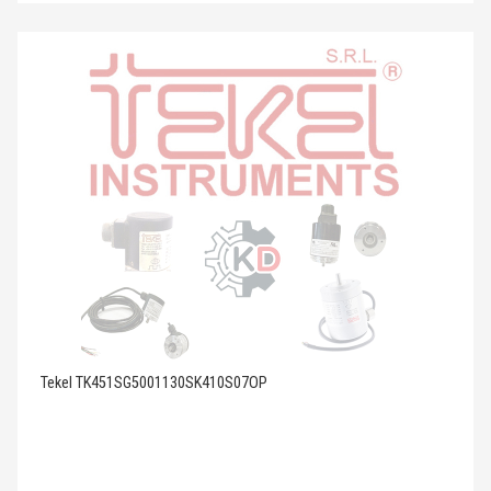
Tekel TK451SG5001130SK410S07OP