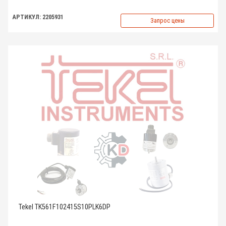
АРТИКУЛ: 2205931
Запрос цены
Tekel TK561F102415S10PLK6DP