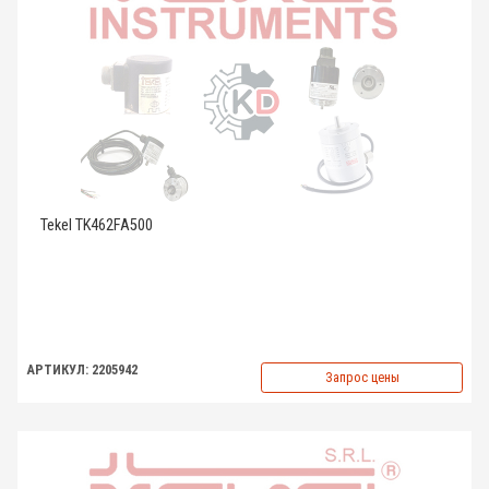
Tekel TK462FA500
АРТИКУЛ: 2205942
Запрос цены