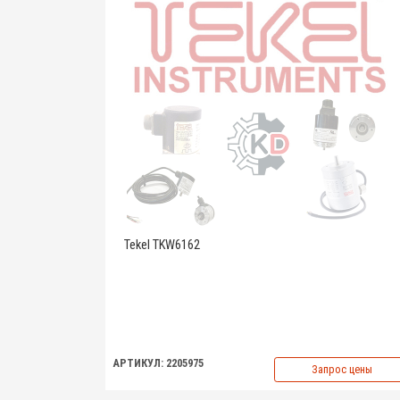
Tekel TKW6162
АРТИКУЛ: 2205975
Запрос цены