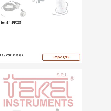
Tekel PLPPX86
РТИКУЛ: 2205903
Запрос цены