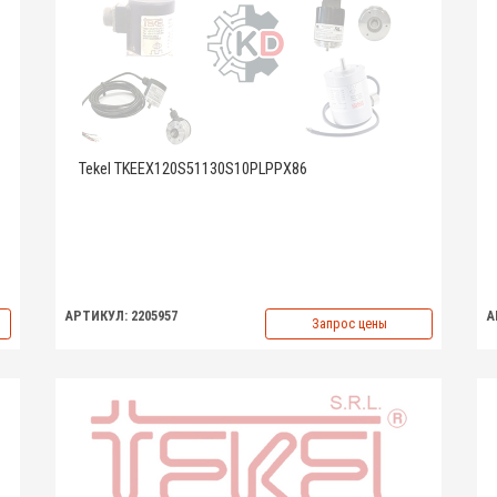
Tekel TKEEX120S51130S10PLPPX86
АРТИКУЛ: 2205957
А
Запрос цены