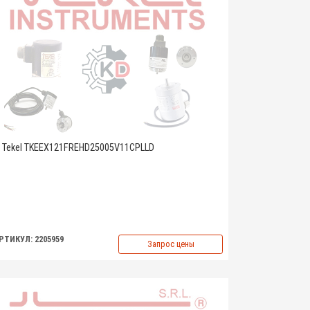
Tekel TKEEX121FREHD25005V11CPLLD
РТИКУЛ: 2205959
Запрос цены