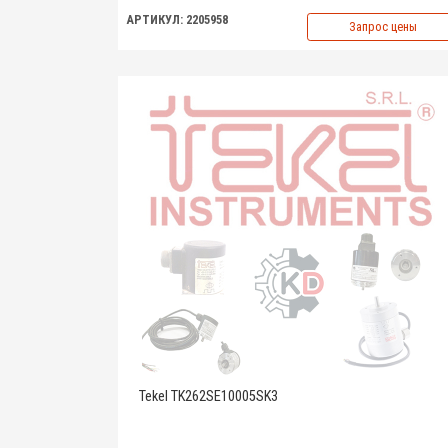
АРТИКУЛ: 2205958
Запрос цены
Tekel TK262SE10005SK3