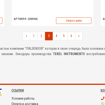
АРТИКУЛ: 2205926
А
Запрос цены
«
1
2
3
4
5
6
»
астью компании "ITALSENSOR" которая в свою очередь была основана в
м заказам. Энкодеры производства
TEKEL
INSTRUMENTS
востребованы
ССЫЛКИ
КО
Условия работы
Оплата и доставка