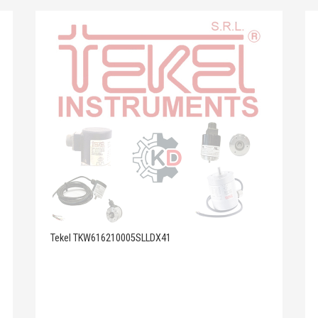
Tekel TKW616210005SLLDX41