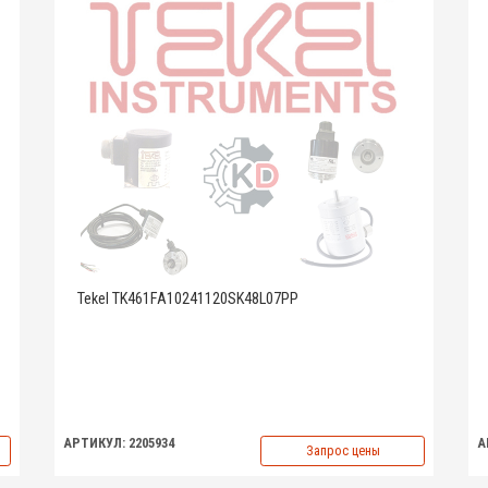
Tekel TK461FA10241120SK48L07PP
АРТИКУЛ: 2205934
А
Запрос цены