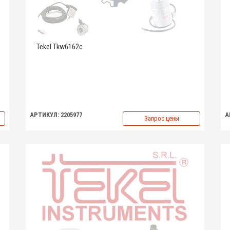
Tekel Tkw6162c
АРТИКУЛ: 2205977
А
Запрос цены