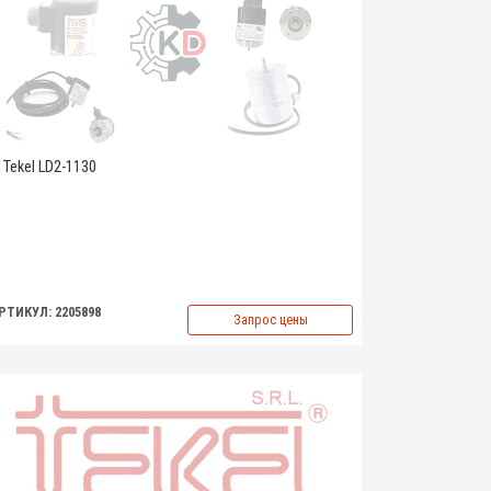
Tekel LD2-1130
РТИКУЛ: 2205898
Запрос цены