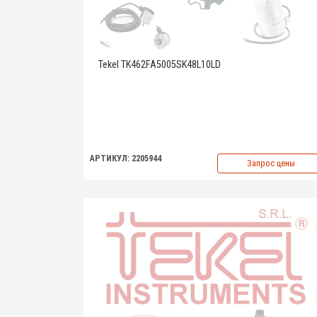
Tekel TK462FA5005SK48L10LD
АРТИКУЛ: 2205944
Запрос цены