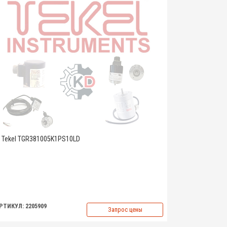
Tekel TGR381005K1PS10LD
РТИКУЛ: 2205909
Запрос цены