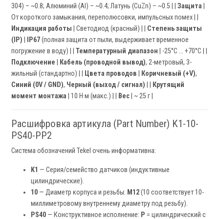
304) – ~0.8; Алюминий (Al) – ~0.4; Латунь (CuZn) – ~0.5 | |
Защита
|
От короткого замыкания, переполюсовки, импульсных помех | |
Индикация работы
| Светодиод (красный) | |
Степень защиты
(IP)
|
IP67
(полная защита от пыли, выдерживает временное
погружение в воду) | |
Температурный диапазон
| -25°C ... +70°C | |
Подключение
|
Кабель (проводной вывод)
, 2-метровый, 3-
жильный (стандартно) | |
Цвета проводов
|
Коричневый (+V)
,
Синий (0V / GND)
,
Черный (выход / сигнал)
| |
Крутящий
момент монтажа
| 10 Н·м (макс.) | |
Вес
| ~ 25 г |
Расшифровка артикула (Part Number) K1-10-
PS40-PP2
Система обозначений Tekel очень информативна:
K1
— Серия/семейство датчиков (индуктивные
цилиндрические).
10
— Диаметр корпуса и резьбы:
M12
(10 соответствует 10-
миллиметровому внутреннему диаметру под резьбу).
PS40
— Конструктивное исполнение:
P
= цилиндрический с