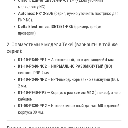
Omron:
E2B-M12KS02-WP-C1 2M
(нужно уточнять
маркировку NC).
Autonics:
PR12-2DN
(серия, нужно уточнять постфикс для
PNP-NC).
Delta Electronics:
ISE12B1-PKN
(пример, требует
проверки).
2. Совместимые модели Tekel (варианты в той же
серии):
K1-10-PS40-PP1
— Аналогичный, но с дистанцией
4 мм
.
K1-10-PS40-NO2
—
НОРМАЛЬНО РАЗОМКНУТЫЙ (NO)
контакт, PNP, 2 мм.
K1-10-PS40-NP2
— NPN-выход, нормально замкнутый (NC),
2 мм.
K1-10-PF40-PP2
— Корпус с
разъемом M12
(штекер), а не с
кабелем.
K1-08-PS30-PP2
— Более компактный датчик
M8
с длиной
корпуса 30 мм.