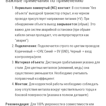
Важные примечания по применению
Нормально замкнутый (NC) контакт:
В состоянии "без
объекта" выходной транзистор открыт, и на черном
проводе присутствует напряжение питания (+V). При
обнаружении объекта выход
закрывается
(обрыв). Это
важно для систем аварийной остановки (при обрыве
кабеля сигнал пропадает, что интерпретируется как
"авария").
Подключение:
Подключается строго по цветам проводов:
Коричневый -> +24V, Синий -> 0V (GND), Черный -> вход
контроллера/реле.
Материал объекта:
Дистанция срабатывания указана для
стали. Для цветных металлов (алюминий, медь) она
существенно уменьшается. Необходимо учитывать
поправочный коэффициент.
Монтаж:
Для корректной работы необходимо соблюдать
зону отсутствия металла вокруг чувствительного торца и
боковой поверхности (указана в полном даташите).
Рекомендация:
Для 100% уверенности в совместимости или