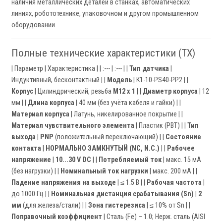
наличия металлических деталей в станках, автоматических
линиях, робототехнике, упаковочном и другом промышленном
оборудовании.
Полные технические характеристики (ТХ)
| Параметр | Характеристика | | :--- | :--- | |
Тип датчика
|
Индуктивный, бесконтактный | |
Модель
| K1-10-PS40-PP2 | |
Корпус
| Цилиндрический, резьба
M12 x 1
| |
Диаметр корпуса
| 12
мм | |
Длина корпуса
| 40 мм (без учёта кабеля и гайки) | |
Материал корпуса
| Латунь, никелированное покрытие | |
Материал чувствительного элемента
| Пластик (PBT) | |
Тип
выхода
|
PNP
(положительный переключающий) | |
Состояние
контакта
|
НОРМАЛЬНО ЗАМКНУТЫЙ (NC, N.C.)
| |
Рабочее
напряжение
|
10...30 V DC
| |
Потребляемый ток
| макс. 15 мА
(без нагрузки) | |
Номинальный ток нагрузки
| макс. 200 мА | |
Падение напряжения на выходе
| ≤ 1.5 В | |
Рабочая частота
|
до 1000 Гц | |
Номинальная дистанция срабатывания (Sn)
|
2
мм
(для железа/стали) | |
Зона гистерезиса
| ≤ 10% от Sn | |
Поправочный коэффициент
| Сталь (Fe) – 1.0; Нерж. сталь (AISI