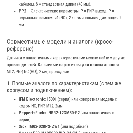
кабелем,
S
= стандартная длина (40 мм).
PP2
— Электрические параметры:
P
= PNP-выход,
P
=
нормально замкнутый (NC),
2
= номинальная дистанция 2
мм.
Совместимые модели и аналоги (кросс-
референс)
Датчики с аналогичными характеристиками можно найти у других
производителей.
Ключевые параметры для поиска аналога:
M12, PNP, NC (НО), 2 мм, проводной.
1. Прямые аналоги по характеристикам (с тем же
корпусом и подключением):
IFM Electronic:
I5001
(серия) или конкретная модель с
кодом NC, PNP, M12, 2мм.
Pepperl+Fuchs:
NBB2-12GM50-E2
(или аналогичная в
серии).
Sick:
IM03-02BPS-ZW1
(или подобная).