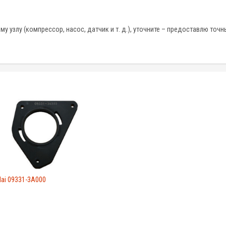
 узлу (компрессор, насос, датчик и т. д.), уточните – предоставлю точн
ai 09331-3A000