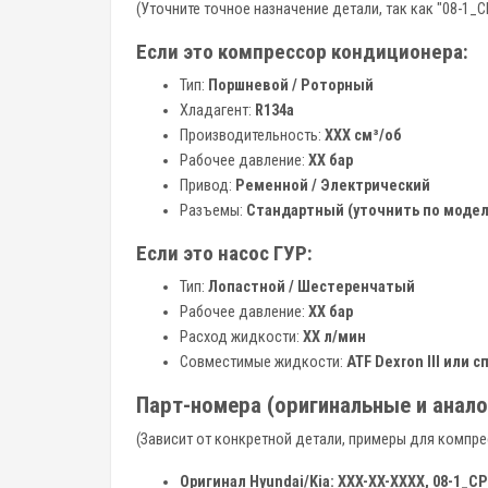
(Уточните точное назначение детали, так как "08-1_
Если это компрессор кондиционера:
Тип:
Поршневой / Роторный
Хладагент:
R134a
Производительность:
XXX см³/об
Рабочее давление:
XX бар
Привод:
Ременной / Электрический
Разъемы:
Стандартный (уточнить по модел
Если это насос ГУР:
Тип:
Лопастной / Шестеренчатый
Рабочее давление:
XX бар
Расход жидкости:
XX л/мин
Совместимые жидкости:
ATF Dexron III или 
Парт-номера (оригинальные и анало
(Зависит от конкретной детали, примеры для компр
Оригинал Hyundai/Kia:
XXX-XX-XXXX, 08-1_CP