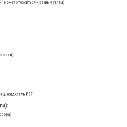
CP" может относиться к разным узлам)
и авто)
спец. жидкость PSF
ги):
ессора)