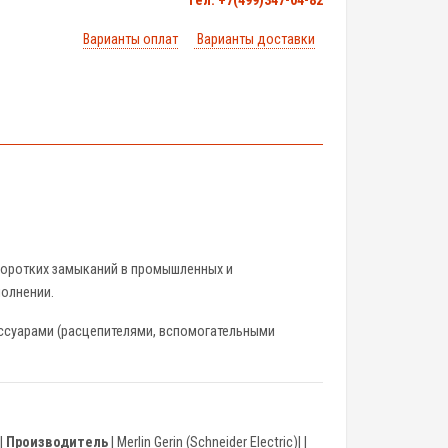
тел. +7(499)347-04-82
Варианты оплат
Варианты доставки
коротких замыканий в промышленных и
олнении.
суарами (расцепителями, вспомогательными
|
Производитель
| Merlin Gerin (Schneider Electric)| |