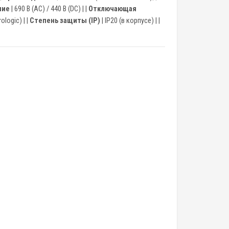
ние
| 690 В (AC) / 440 В (DC) | |
Отключающая
logic) | |
Степень защиты (IP)
| IP20 (в корпусе) | |