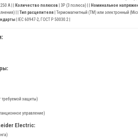
 250 A | |
Количество полюсов
| 3P (3 полюса) | |
Номинальное напряже
лнения) | |
Тип расцепителя
| Термомагнитный (TM) или электронный (Micro
андарты
| IEC 60947-2, ГОСТ Р 50030.2 |
:
ры:
т требуемой защиты)
танционное управление)
der Electric:
нга)