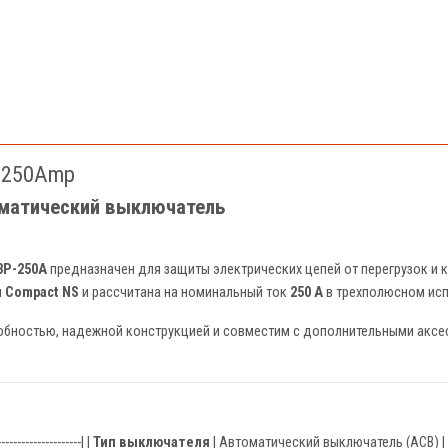
P-250Amp
оматический выключатель
3P-250A
предназначен для защиты электрических цепей от перегрузок и 
и
Compact NS
и рассчитана на номинальный ток
250 А
в трехполюсном исп
бностью, надежной конструкцией и совместим с дополнительными аксес
---------------------| |
Тип выключателя
| Автоматический выключатель (ACB) | 