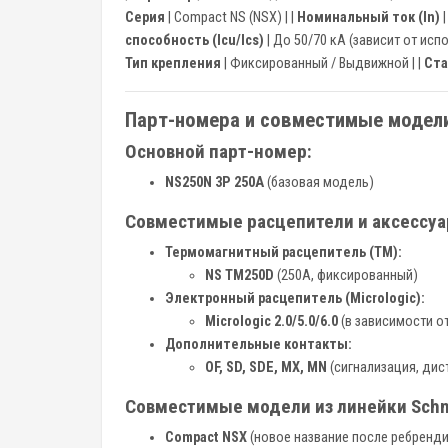
Серия
| Compact NS (NSX) | |
Номинальный ток (In)
|
способность (Icu/Ics)
| До 50/70 кА (зависит от испо
Тип крепления
| Фиксированный / Выдвижной | |
Ст
Парт-номера и совместимые модели
Основной парт-номер:
NS250N 3P 250A
(базовая модель)
Совместимые расцепители и аксессуа
Термомагнитный расцепитель (TM):
NS TM250D
(250A, фиксированный)
Электронный расцепитель (Micrologic):
Micrologic 2.0/5.0/6.0
(в зависимости о
Дополнительные контакты:
OF, SD, SDE, MX, MN
(сигнализация, дис
Совместимые модели из линейки Schnei
Compact NSX
(новое название после ребренди