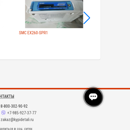
SMC EX260-SPR1
SMC ASP330F-01-
НТАКТЫ
8-800-302-90-92
+7-985-927-37-77
zakaz@kypidetali.ru
елиться в соц. сетях