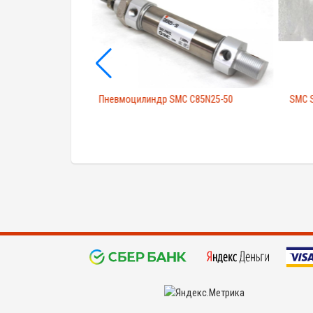
D85N25-100-B ISO
Пневмоцилиндр SMC C85N25-50
SMC 