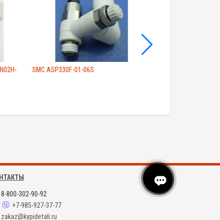
N02H-
SMC ASP330F-01-06S
Электромагнитный
02N-X259
НТАКТЫ
8-800-302-90-92
+7-985-927-37-77
zakaz@kypidetali.ru