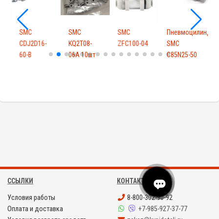
4
SMC
SMC
SMC
Пневмоцилиндр
CDJ2D16-
KQ2T08-
ZFC100-04
SMC
к
60-B
06A 10шт
C85N25-50
S
5
ССЫЛКИ
КОНТАКТЫ
Условия работы
8-800-302-90-92
Оплата и доставка
+7-985-927-37-77