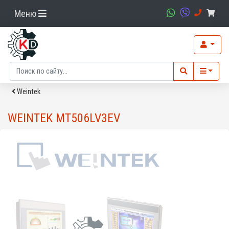
Меню
Weintek
WEINTEK MT506LV3EV