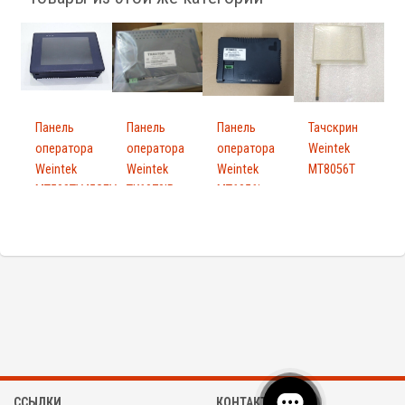
Панель
Панель
Панель
Тачскрин
оператора
оператора
оператора
Weintek
Weintek
Weintek
Weintek
MT8056T
MT508TV45GEV
TK6070IP
MT6056i
V1WV
ССЫЛКИ
КОНТАКТЫ