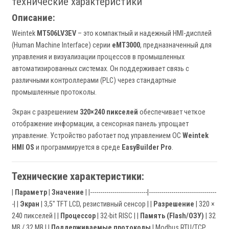
технические характеристики
Описание:
Weintek
MT506LV3EV
– это компактный и надежный HMI-дисплей
(Human Machine Interface) серии
eMT3000
, предназначенный для
управления и визуализации процессов в промышленных
автоматизированных системах. Он поддерживает связь с
различными контроллерами (PLC) через стандартные
промышленные протоколы.
Экран с разрешением
320×240 пикселей
обеспечивает четкое
отображение информации, а сенсорная панель упрощает
управление. Устройство работает под управлением ОС
Weintek
HMI OS
и программируется в среде
EasyBuilder Pro
.
Технические характеристики:
|
Параметр
|
Значение
| |----------------------------|---------------------------------
-| |
Экран
| 3,5" TFT LCD, резистивный сенсор | |
Разрешение
| 320 ×
240 пикселей | |
Процессор
| 32-bit RISC | |
Память (Flash/ОЗУ)
| 32
MB / 32 MB | |
Поддерживаемые протоколы
| Modbus RTU/TCP,