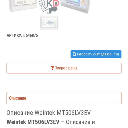
АРТИКУЛ: 546875
запросить счет для юр. лиц
Запрос цены
Описание
Описание Weintek MT506LV3EV
Weintek MT506LV3EV
– Описание и