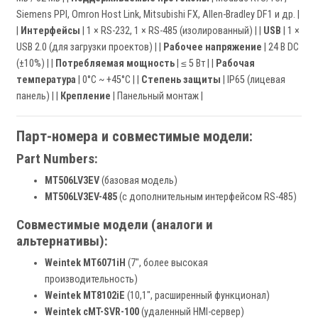
Siemens PPI, Omron Host Link, Mitsubishi FX, Allen-Bradley DF1 и др. |
|
Интерфейсы
| 1 × RS-232, 1 × RS-485 (изолированный) | |
USB
| 1 ×
USB 2.0 (для загрузки проектов) | |
Рабочее напряжение
| 24 В DC
(±10%) | |
Потребляемая мощность
| ≤ 5 Вт | |
Рабочая
температура
| 0°C ~ +45°C | |
Степень защиты
| IP65 (лицевая
панель) | |
Крепление
| Панельный монтаж |
Парт-номера и совместимые модели:
Part Numbers:
MT506LV3EV
(базовая модель)
MT506LV3EV-485
(с дополнительным интерфейсом RS-485)
Совместимые модели (аналоги и
альтернативы):
Weintek MT6071iH
(7", более высокая
производительность)
Weintek MT8102iE
(10,1", расширенный функционал)
Weintek cMT-SVR-100
(удаленный HMI-сервер)