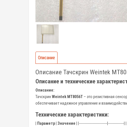
Описание
Описание Тачскрин Weintek MT80
Описание и технические характерис
Описание:
Тачскрин
Weintek MT8056T
– это резистивная сенсо
обеспечивает надежное управление и взаимодейств
Технические характеристики:
|
Параметр
|
Значение
| |-------------------------|--------------| 