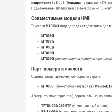
напряжение
| 5 В DC | |
Толщина покрытия
| ~3H (ус
Подключение
| Шлейфовый разъем (обычно 10-конта
Совместимые модели HMI:
Тачскрин
MT8056T
подходит для следующих моделей
MT8050i
MT8051i
MT8052i
MT8060i
MT8070i
(при совпадении размеров и разъема)
Парт-номера и аналоги:
Оригинальный парт-номер сенсорного экрана:
MT8056T
(может обозначаться как
Weintek To
Альтернативные варианты (неоригинальные, но совм
TFT56-320x240-RTP
(универсальный аналог)
RS-TP-56W
(встречается у китайских поставщ