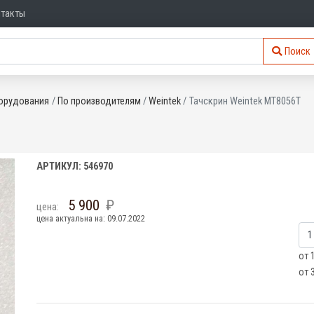
нтакты
Поиск
орудования
По производителям
Weintek
Тачскрин Weintek MT8056T
АРТИКУЛ: 546970
5 900
цена:
цена актуальна на: 09.07.2022
от 
от 