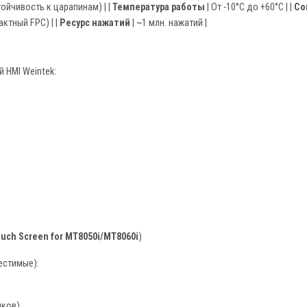
тойчивость к царапинам) | |
Температура работы
| От -10°C до +60°C | |
Со
ктный FPC) | |
Ресурс нажатий
| ~1 млн. нажатий |
 HMI Weintek:
uch Screen for MT8050i/MT8060i
)
естимые):
иков)