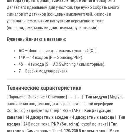
выхода (тиристорные, 120/230 В переменного тока)
. Это
делает его идеальным для участков, где нужно собрать много
сигналов от датчиков (концевых выключателей, кнопок) и
управлять несколькими нагрузками переменного тока
(соленоидами, малыми двигателями, пускателями).
Буквенный индекс в названии:
AC
— Исполнение для тяжелых условий (XT).
14P
— 14 входов (P — Sourcing/PNP).
4S
— 4 выхода (S — AC Switching / симисторные).
7
— Версия модуля/ревизия.
Технические характеристики
| Параметр | Значение / Описание | | :--- | :--- | |
Тип модуля
| Модуль
расширения ввода/вывода для распределенной периферии
ControlLogix (требует адаптер 1783-ETAP) | |
Конфигурация
каналов
|
14 дискретных входов
+
4 дискретных выхода
| |
Тип
входов
| 24 В пост. тока,
PNP (Sourcing)
, сухой контакт | |
Тип
выходов
| Симисторные (Triac),
120/230 В перем. тока
| |
Макс.