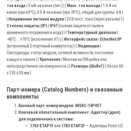
ток входа
| 2 мА на канал (тип.) | |
Макс. ток выхода
| 1.0 А на
канал (при 60°C), 0.5 А на канал (при 70°C), общий для группы: 4 А |
|
Напряжение питания модуля
| 24 В пост. тока (через разъем) | |
Степень защиты (IP)
|
IP67
(полная защита от пыли и
временного погружения в воду) | |
Температурный диапазон
|
-40°C ... +70°C (исполнение XT) | |
Интерфейс связи
|
EtherNet/IP
(встроенный 2-портовый коммутатор) | |
Индикация
|
Светодиоды: статус модуля, сетевой активности, состояния
каждого канала | |
Крепление
| Монтаж на DIN-рейку или
непосредственно на поверхность | |
Размеры (ШxВxГ)
| Около 60
x 135 x 55 мм |
Парт-номера (Catalog Numbers) и связанные
компоненты
Базовый парт-номер модуля:
802AC-14P4S7
Ключевой обязательный компонент: Адаптер (дроп)
для подключения к системе:
1783-ETAP1F
или
1783-ETAP2F
— Адаптеры Point I/O