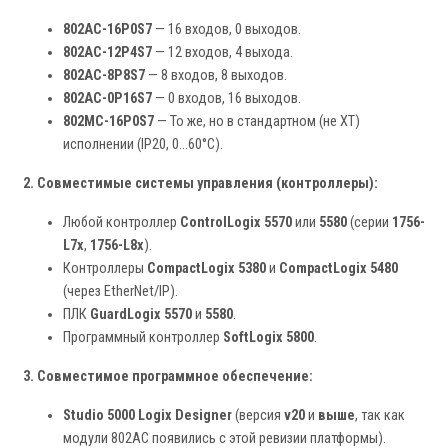
802AC-16P0S7
— 16 входов, 0 выходов.
802AC-12P4S7
— 12 входов, 4 выхода.
802AC-8P8S7
— 8 входов, 8 выходов.
802AC-0P16S7
— 0 входов, 16 выходов.
802MC-16P0S7
— То же, но в стандартном (не XT)
исполнении (IP20, 0...60°C).
2. Совместимые системы управления (контроллеры):
Любой контроллер
ControlLogix 5570
или
5580
(серии
1756-
L7x
,
1756-L8x
).
Контроллеры
CompactLogix 5380
и
CompactLogix 5480
(через EtherNet/IP).
ПЛК
GuardLogix 5570
и
5580
.
Программный контроллер
SoftLogix 5800
.
3. Совместимое программное обеспечение:
Studio 5000 Logix Designer
(версия
v20
и
выше
, так как
модули 802AC появились с этой ревизии платформы).