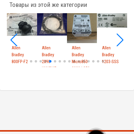
Товары из этой же категории
Allen
Allen
Allen
Allen
A
Bradley
Bradley
Bradley
Bradley
B
800FP-F2
2090-
Micro850
1203-SSS
1
XXNPMP-
2080-LC50-
16S03
48QBB