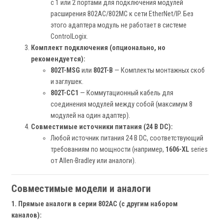
с 1 или 2 портами для подключения модулей
расширения 802AC/802MC к сети EtherNet/IP. Без
этого адаптера модуль не работает в системе
ControlLogix.
Комплект подключения (опционально, но
рекомендуется):
802T-MSG
или
802T-B
— Комплекты монтажных скоб
и заглушек.
802T-CC1
— Коммутационный кабель для
соединения модулей между собой (максимум 8
модулей на один адаптер).
Совместимые источники питания (24 В DC):
Любой источник питания 24 В DC, соответствующий
требованиям по мощности (например,
1606-XL
series
от Allen-Bradley или аналоги).
Совместимые модели и аналоги
1. Прямые аналоги в серии 802AC (с другим набором
каналов):