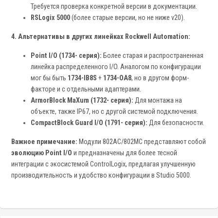
Требуется проверка конкретной версии в документации.
RSLogix 5000
(более старые версии, но не ниже v20).
4. Альтернативы в других линейках Rockwell Automation:
Point I/O (1734- серия):
Более старая и распространенная
линейка распределенного I/O. Аналогом по конфигурации
мог бы быть
1734-IB8S
+
1734-OA8
, но в другом форм-
факторе и с отдельными адаптерами.
ArmorBlock MaXum (1732- серия):
Для монтажа на
объекте, также IP67, но с другой системой подключения.
CompactBlock Guard I/O (1791- серия):
Для безопасности.
Важное примечание:
Модули 802AC/802MC представляют собой
эволюцию Point I/O
и предназначены для более тесной
интеграции с экосистемой ControlLogix, предлагая улучшенную
производительность и удобство конфигурации в Studio 5000.