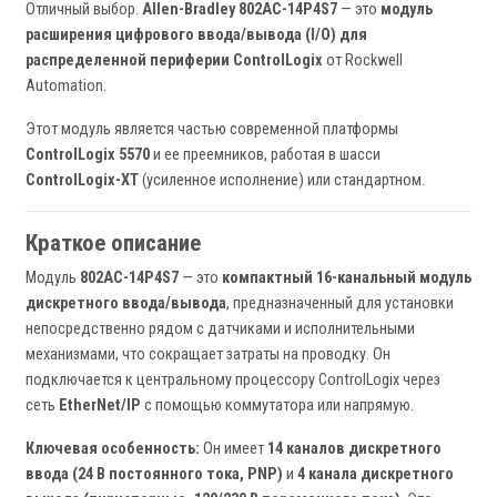
Отличный выбор.
Allen-Bradley 802AC-14P4S7
— это
модуль
расширения цифрового ввода/вывода (I/O) для
распределенной периферии ControlLogix
от Rockwell
Automation.
Этот модуль является частью современной платформы
ControlLogix 5570
и ее преемников, работая в шасси
ControlLogix-XT
(усиленное исполнение) или стандартном.
Краткое описание
Модуль
802AC-14P4S7
— это
компактный 16-канальный модуль
дискретного ввода/вывода
, предназначенный для установки
непосредственно рядом с датчиками и исполнительными
механизмами, что сокращает затраты на проводку. Он
подключается к центральному процессору ControlLogix через
сеть
EtherNet/IP
с помощью коммутатора или напрямую.
Ключевая особенность:
Он имеет
14 каналов дискретного
ввода (24 В постоянного тока, PNP)
и
4 канала дискретного