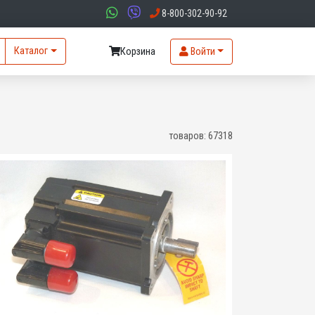
8-800-302-90-92
Каталог
Корзина
Войти
товаров:
67318