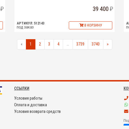
39 400
АРТИКУЛ: 512143
А
В КОРЗИНУ
под заказ
п
«
1
2
3
4
...
3739
3740
»
ССЫЛКИ
КО
Условия работы
Оплата и доставка
Условия возврата средств
Под