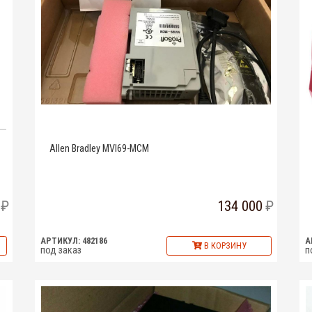
Allen Bradley MVI69-MCM
134 000
АРТИКУЛ: 482186
А
В КОРЗИНУ
под заказ
п