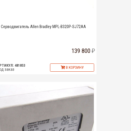
Серводвигатель Allen Bradley MPL-B320P-SJ72AA
139 800
РТИКУЛ: 481853
В КОРЗИНУ
од заказ