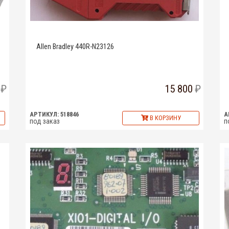
Allen Bradley 440R-N23126
15 800
АРТИКУЛ: 518846
А
В КОРЗИНУ
под заказ
п