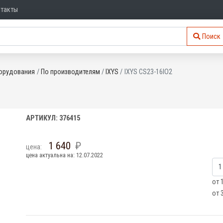
нтакты
Поиск
орудования
По производителям
IXYS
IXYS CS23-16IO2
АРТИКУЛ: 376415
1 640
цена:
цена актуальна на: 12.07.2022
от 
от 