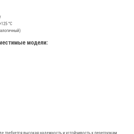
т
+125 °C
налогичный)
местимые модели:
де требуется высокая надежность и устойчивость к перегрузкам.