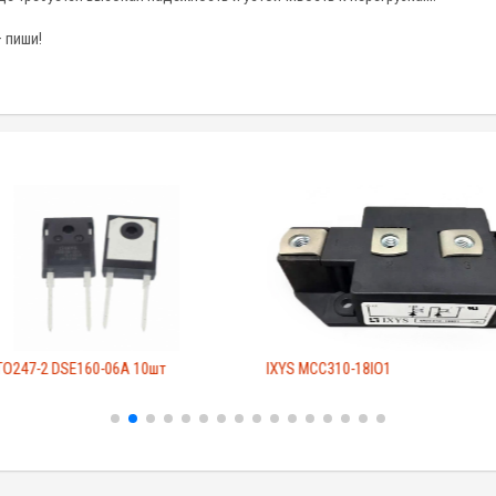
 пиши!
TO247-2 DSE160-06A 10шт
IXYS MCC310-18IO1