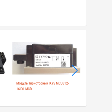
Модуль тиристорный IXYS MCD312-
IXYS VUO36-18NO
16IO1 MCD...