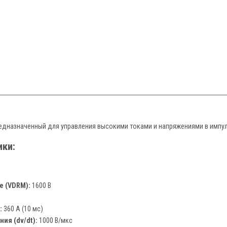
редназначенный для управления высокими токами и напряжениями в импул
ики:
 (VDRM):
1600 В
:
360 А (10 мс)
ия (dv/dt):
1000 В/мкс