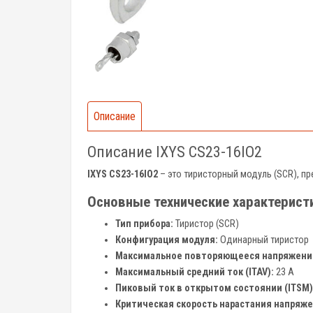
Описание
Описание IXYS CS23-16IO2
IXYS CS23-16IO2
– это тиристорный модуль (SCR), п
Основные технические характерист
Тип прибора:
Тиристор (SCR)
Конфигурация модуля:
Одинарный тиристор
Максимальное повторяющееся напряжение
Максимальный средний ток (ITAV):
23 А
Пиковый ток в открытом состоянии (ITSM)
Критическая скорость нарастания напряжен