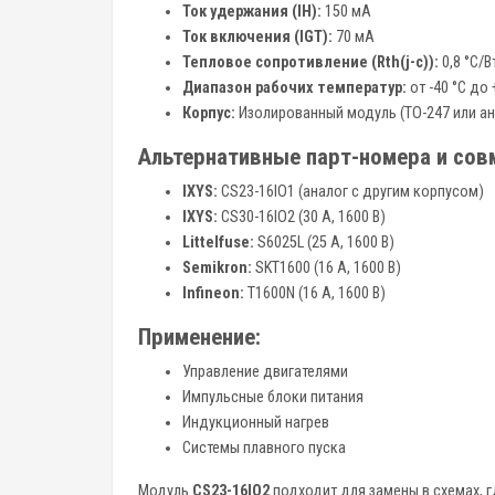
Ток удержания (IH):
150 мА
Ток включения (IGT):
70 мА
Тепловое сопротивление (Rth(j-c)):
0,8 °C/В
Диапазон рабочих температур:
от -40 °C до 
Корпус:
Изолированный модуль (TO-247 или а
Альтернативные парт-номера и сов
IXYS:
CS23-16IO1 (аналог с другим корпусом)
IXYS:
CS30-16IO2 (30 А, 1600 В)
Littelfuse:
S6025L (25 А, 1600 В)
Semikron:
SKT1600 (16 А, 1600 В)
Infineon:
T1600N (16 А, 1600 В)
Применение:
Управление двигателями
Импульсные блоки питания
Индукционный нагрев
Системы плавного пуска
Модуль
CS23-16IO2
подходит для замены в схемах, г