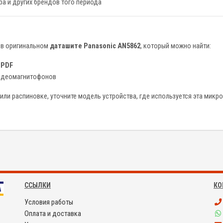
ba и других брендов того периода
 в оригинальном
даташите Panasonic AN5862
, который можно найти:
tPDF
видеомагнитофонов
или распиновке, уточните модель устройства, где используется эта микр
ССЫЛКИ
КО
Условия работы
Оплата и доставка