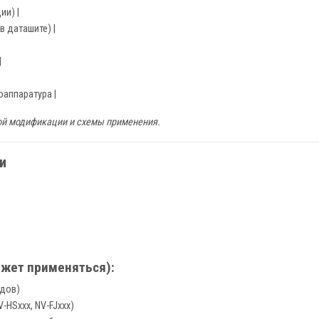
ии) |
в даташите) |
|
оаппаратура |
ой модификации и схемы применения.
и
жет применяться):
одов)
-HSxxx, NV-FJxxx)