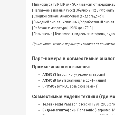
| Тип корпуса | SIP, DIP или SOP (зависит от модификац
| Напряжение питания (Vcc)| Обычно 9–12 В (уточнять 
| Входной сигнал | Аналоговый (видео/аудио) |
| Выходной сигнал | Усиленный/обработанный сигнал 
| Рабочая температура | -20°C до +70°C |
| Применение | Телевизоры, видеомагнитофоны, ауди
Примечание: точные параметры зависят от конкретн
Парт-номера и совместимые аналог
Прямые аналоги и замены:
AN5862S
(вероятно, улучшенная версия)
AN5862K
(альтернативная модификация)
uPC5862
(от NEC, возможна замена)
Совместимые модели техники (где мо
Телевизоры Panasonic
(серии 1990–2000-х г
Видеомагнитофоны Panasonic
(например, NV