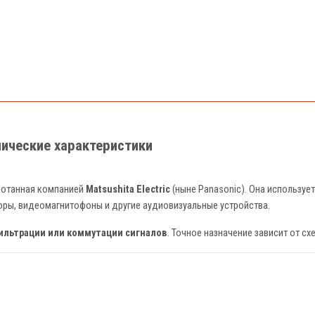
нические характеристики
аботанная компанией
Matsushita Electric
(ныне Panasonic). Она используе
зоры, видеомагнитофоны и другие аудиовизуальные устройства.
ильтрации или коммутации сигналов
. Точное назначение зависит от сх