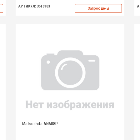
АРТИКУЛ: 3516103
А
Запрос цены
Matsushita AN608P