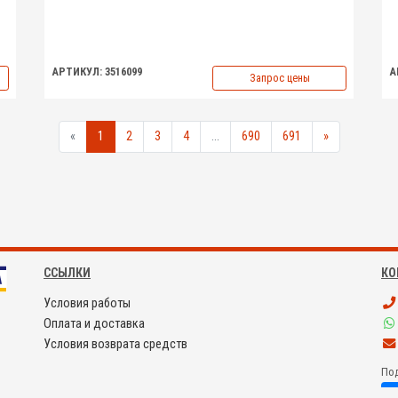
АРТИКУЛ: 3516099
А
Запрос цены
«
1
2
3
4
...
690
691
»
ССЫЛКИ
КО
Условия работы
Оплата и доставка
Условия возврата средств
Под