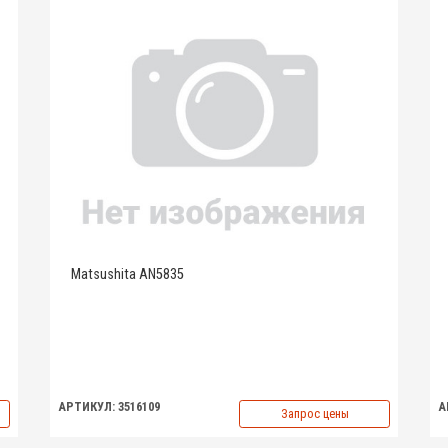
Matsushita AN5835
АРТИКУЛ: 3516109
А
Запрос цены