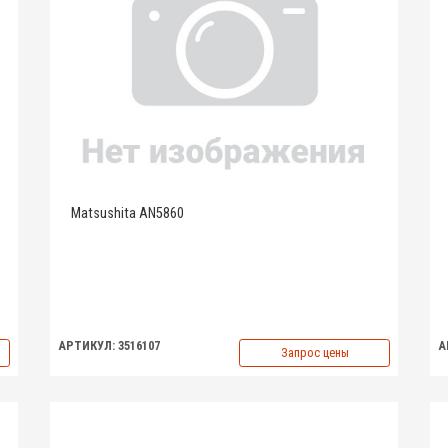
Matsushita AN5860
АРТИКУЛ: 3516107
А
Запрос цены