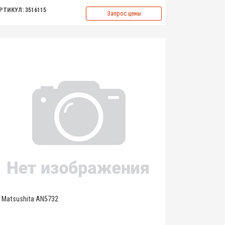
РТИКУЛ: 3516115
Запрос цены
Matsushita AN5732