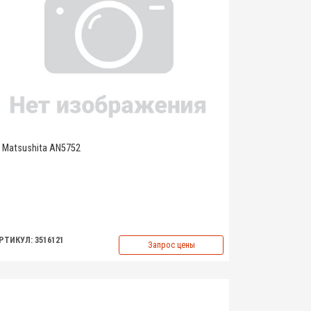
Matsushita AN5752
РТИКУЛ: 3516121
Запрос цены