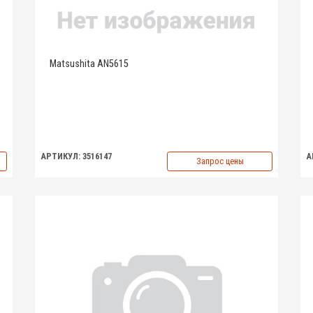
Matsushita AN5615
АРТИКУЛ: 3516147
А
Запрос цены