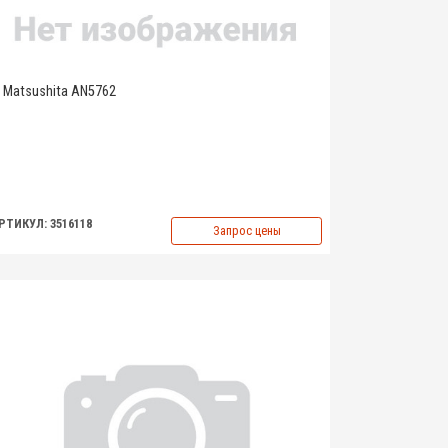
Matsushita AN5762
РТИКУЛ: 3516118
Запрос цены