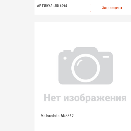
АРТИКУЛ: 3516094
Запрос цены
Matsushita AN5862