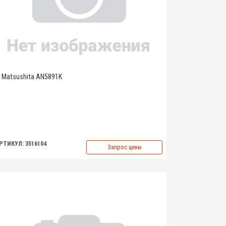
Matsushita AN5891K
РТИКУЛ: 3516104
Запрос цены