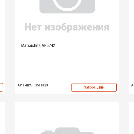
Matsushita AN5742
АРТИКУЛ: 3516123
А
Запрос цены