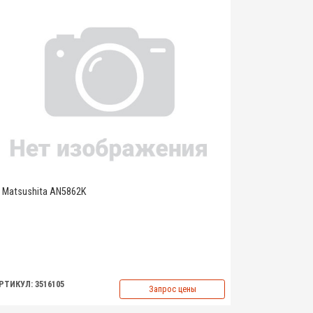
Matsushita AN5862K
РТИКУЛ: 3516105
Запрос цены