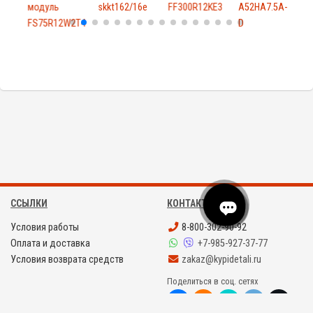
модуль
skkt162/16e
FF300R12KE3
A52HA7.5A-
T4
FS75R12W2T4
D
ССЫЛКИ
КОНТАКТЫ
Условия работы
8-800-302-90-92
Оплата и доставка
+7-985-927-37-77
Условия возврата средств
zakaz@kypidetali.ru
Поделиться в соц. сетях