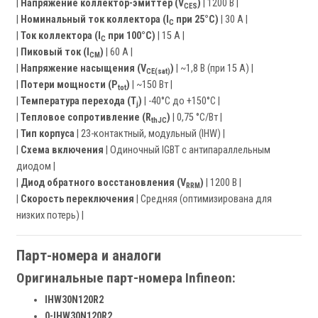
|
Напряжение коллектор-эмиттер (V
)
| 1200 В |
CES
|
Номинальный ток коллектора (I
при 25°C)
| 30 А |
C
|
Ток коллектора (I
при 100°C)
| 15 А |
C
|
Пиковый ток (I
)
| 60 А |
CM
|
Напряжение насыщения (V
)
| ~1,8 В (при 15 А) |
CE(sat)
|
Потери мощности (P
)
| ~150 Вт |
tot
|
Температура перехода (T
)
| -40°C до +150°C |
j
|
Тепловое сопротивление (R
)
| 0,75 °C/Вт |
thJC
|
Тип корпуса
| 23-контактный, модульный (IHW) |
|
Схема включения
| Одиночный IGBT с антипараллельным
диодом |
|
Диод обратного восстановления (V
)
| 1200 В |
RRM
|
Скорость переключения
| Средняя (оптимизирована для
низких потерь) |
Парт-номера и аналоги
Оригинальные парт-номера Infineon:
IHW30N120R2
0-IHW30N120R2