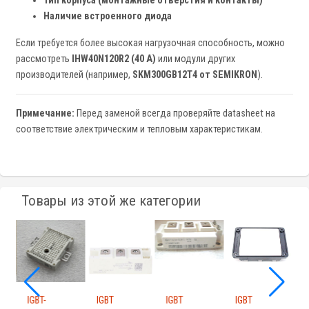
Тип корпуса (монтажные отверстия и контакты)
Наличие встроенного диода
Если требуется более высокая нагрузочная способность, можно
рассмотреть
IHW40N120R2 (40 А)
или модули других
производителей (например,
SKM300GB12T4 от SEMIKRON
).
Примечание:
Перед заменой всегда проверяйте datasheet на
соответствие электрическим и тепловым характеристикам.
Товары из этой же категории
IGBT-
IGBT
IGBT
IGBT
I