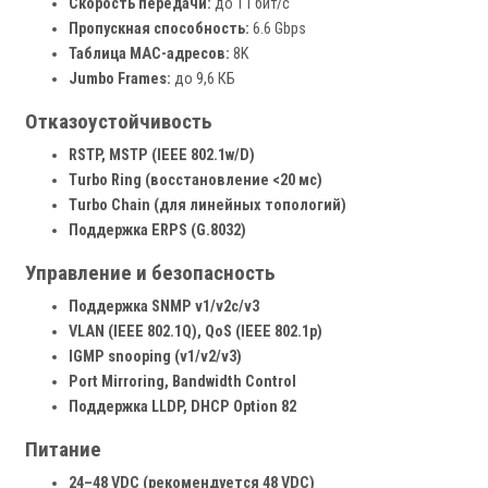
Скорость передачи:
до 1 Гбит/с
Пропускная способность:
6.6 Gbps
Таблица MAC-адресов:
8K
Jumbo Frames:
до 9,6 КБ
Отказоустойчивость
RSTP, MSTP (IEEE 802.1w/D)
Turbo Ring (восстановление <20 мс)
Turbo Chain (для линейных топологий)
Поддержка ERPS (G.8032)
Управление и безопасность
Поддержка SNMP v1/v2c/v3
VLAN (IEEE 802.1Q), QoS (IEEE 802.1p)
IGMP snooping (v1/v2/v3)
Port Mirroring, Bandwidth Control
Поддержка LLDP, DHCP Option 82
Питание
24–48 VDC (рекомендуется 48 VDC)