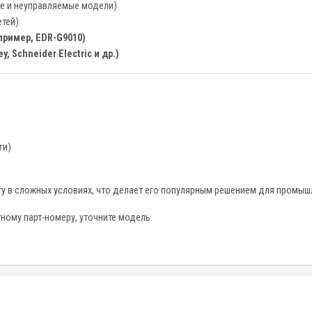
е и неуправляемые модели)
етей)
ример, EDR-G9010)
 Schneider Electric и др.)
ги)
у в сложных условиях, что делает его популярным решением для промышл
ному парт-номеру, уточните модель.