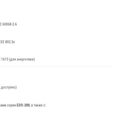
EC 60068-2-6
IEEE 802.3x
E 1613 (для энергетики)
и доступно)
вами серии
EDS-200
, а также с: