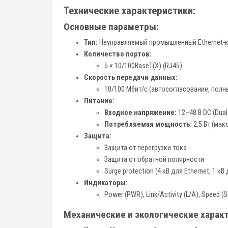
Технические характеристики:
Основные параметры:
Тип:
Неуправляемый промышленный Ethernet-
Количество портов:
5 × 10/100BaseT(X) (RJ45)
Скорость передачи данных:
10/100 Мбит/с (автосогласование, пол
Питание:
Входное напряжение:
12–48 В DC (Dual
Потребляемая мощность:
2,5 Вт (макс
Защита:
Защита от перегрузки тока
Защита от обратной полярности
Surge protection (4 кВ для Ethernet, 1 кВ
Индикаторы:
Power (PWR), Link/Activity (L/A), Speed (
Механические и экологические харак