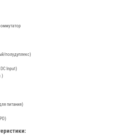
коммутатор
ный/полудуплекс)
 DC Input)
.)
 для питания)
SPD)
теристики: