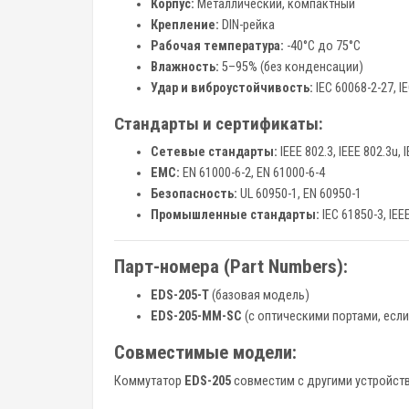
Корпус:
Металлический, компактный
Крепление:
DIN-рейка
Рабочая температура:
-40°C до 75°C
Влажность:
5–95% (без конденсации)
Удар и виброустойчивость:
IEC 60068-2-27, I
Стандарты и сертификаты:
Сетевые стандарты:
IEEE 802.3, IEEE 802.3u, 
EMC:
EN 61000-6-2, EN 61000-6-4
Безопасность:
UL 60950-1, EN 60950-1
Промышленные стандарты:
IEC 61850-3, IEE
Парт-номера (Part Numbers):
EDS-205-T
(базовая модель)
EDS-205-MM-SC
(с оптическими портами, есл
Совместимые модели:
Коммутатор
EDS-205
совместим с другими устройст