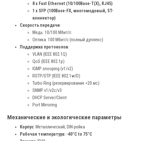
8 x Fast Ethernet (10/100Base-T(X), RJ45)
1 x SFP (100Base-FX, многомодовый, ST-
коннектор)
Скорость передачи
:
Медь: 10/100 Мбит/с
Оптика: 100 Мбит/с (полный дуплекс)
Поддержка протоколов
:
VLAN (IEEE 802.1Q)
QoS (IEEE 802.1p)
IGMP snooping (v1/v2)
RSTP/STP (IEEE 802.1w/D)
Turbo Ring (резервирование <20 мс)
SNMP v1/v2c/v3
DHCP Server/Client
Port Mirroring
Механические и экологические параметры
Корпус
: Металлический, DIN-рейка
Рабочая температура
:
-40°C to 75°C