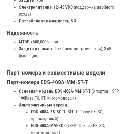
Защита
: IP30
Электропитание
:
12–48 VDC
(поддержка двойного
входа)
Потребляемая мощность
: 5 Вт
Надежность
MTBF
: >500,000 часов
Защита от помех
: 4 кВ (электростатическая), 3 кВ
(изоляция)
Парт-номера и совместимые модели
Парт-номера EDS-408A-MM-ST-T
Основная модель
:
EDS-408A-MM-ST-T
(8 портов + SFP
100Base-FX, ST, многомодовый)
Альтернативные версии
:
EDS-408A-SS-SC-T
(SFP 100Base-FX, SC,
одномодовый)
EDS-408A-MM-SC-T
(SFP 100Base-FX, SC,
многомодовый)