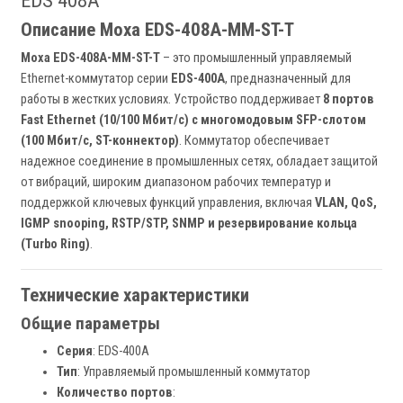
EDS 408A
Описание Moxa EDS-408A-MM-ST-T
Moxa EDS-408A-MM-ST-T
– это промышленный управляемый
Ethernet-коммутатор серии
EDS-400A
, предназначенный для
работы в жестких условиях. Устройство поддерживает
8 портов
Fast Ethernet (10/100 Мбит/с) с многомодовым SFP-слотом
(100 Мбит/с, ST-коннектор)
. Коммутатор обеспечивает
надежное соединение в промышленных сетях, обладает защитой
от вибраций, широким диапазоном рабочих температур и
поддержкой ключевых функций управления, включая
VLAN, QoS,
IGMP snooping, RSTP/STP, SNMP и резервирование кольца
(Turbo Ring)
.
Технические характеристики
Общие параметры
Серия
: EDS-400A
Тип
: Управляемый промышленный коммутатор
Количество портов
: