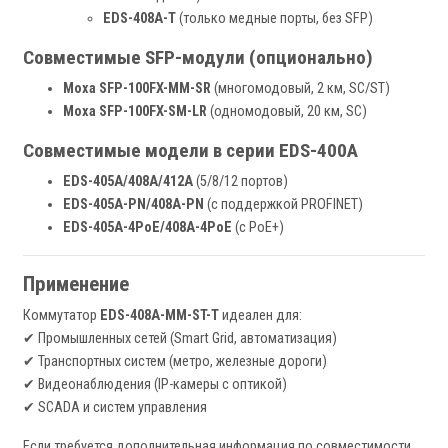
EDS-408A-T
(только медные порты, без SFP)
Совместимые SFP-модули (опционально)
Moxa SFP-100FX-MM-SR
(многомодовый, 2 км, SC/ST)
Moxa SFP-100FX-SM-LR
(одномодовый, 20 км, SC)
Совместимые модели в серии EDS-400A
EDS-405A/408A/412A
(5/8/12 портов)
EDS-405A-PN/408A-PN
(с поддержкой PROFINET)
EDS-405A-4PoE/408A-4PoE
(с PoE+)
Применение
Коммутатор
EDS-408A-MM-ST-T
идеален для:
✔ Промышленных сетей (Smart Grid, автоматизация)
✔ Транспортных систем (метро, железные дороги)
✔ Видеонаблюдения (IP-камеры с оптикой)
✔ SCADA и систем управления
Если требуется дополнительная информация по совместимости