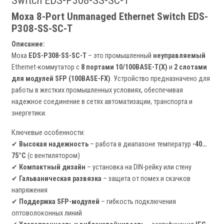
Switch EDS-P308-SS-SC-T
Moxa 8-Port Unmanaged Ethernet Switch EDS-
P308-SS-SC-T
Описание:
Moxa
EDS-P308-SS-SC-T
– это промышленный
неуправляемый
Ethernet-коммутатор с
8 портами 10/100BASE-T(X)
и
2 слотами
для модулей SFP (100BASE-FX)
. Устройство предназначено для
работы в жестких промышленных условиях, обеспечивая
надежное соединение в сетях автоматизации, транспорта и
энергетики.
Ключевые особенности:
✔
Высокая надежность
– работа в диапазоне температур
-40…
75°C
(с вентилятором)
✔
Компактный дизайн
– установка на DIN-рейку или стену
✔
Гальваническая развязка
– защита от помех и скачков
напряжения
✔
Поддержка SFP-модулей
– гибкость подключения
оптоволоконных линий