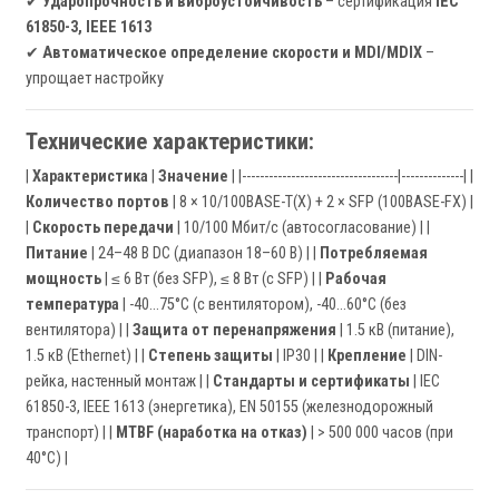
✔
Ударопрочность и виброустойчивость
– сертификация
IEC
61850-3, IEEE 1613
✔
Автоматическое определение скорости и MDI/MDIX
–
упрощает настройку
Технические характеристики:
|
Характеристика
|
Значение
| |-----------------------------------|--------------| |
Количество портов
| 8 × 10/100BASE-T(X) + 2 × SFP (100BASE-FX) |
|
Скорость передачи
| 10/100 Мбит/с (автосогласование) | |
Питание
| 24–48 В DC (диапазон 18–60 В) | |
Потребляемая
мощность
| ≤ 6 Вт (без SFP), ≤ 8 Вт (с SFP) | |
Рабочая
температура
| -40…75°C (с вентилятором), -40…60°C (без
вентилятора) | |
Защита от перенапряжения
| 1.5 кВ (питание),
1.5 кВ (Ethernet) | |
Степень защиты
| IP30 | |
Крепление
| DIN-
рейка, настенный монтаж | |
Стандарты и сертификаты
| IEC
61850-3, IEEE 1613 (энергетика), EN 50155 (железнодорожный
транспорт) | |
MTBF (наработка на отказ)
| > 500 000 часов (при
40°C) |