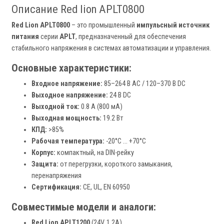
Описание Red lion APLT0800
Red Lion APLT0800
– это промышленный
импульсный источник
питания
серии
APLT
, предназначенный для обеспечения
стабильного напряжения в системах автоматизации и управления.
Основные характеристики:
Входное напряжение:
85–264 В AC / 120–370 В DC
Выходное напряжение:
24 В DC
Выходной ток:
0.8 А (800 мА)
Выходная мощность:
19.2 Вт
КПД:
>85%
Рабочая температура:
-20°C … +70°C
Корпус:
компактный, на DIN-рейку
Защита:
от перегрузки, короткого замыкания,
перенапряжения
Сертификация:
CE, UL, EN 60950
Совместимые модели и аналоги:
Red Lion APLT1200
(24V, 1.2A)