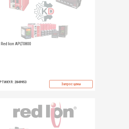
Red lion APLT0800
РТИКУЛ: 2849953
Запрос цены