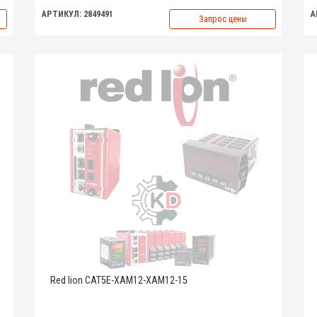
АРТИКУЛ: 2849491
А
Запрос цены
Red lion CAT5E-XAM12-XAM12-15