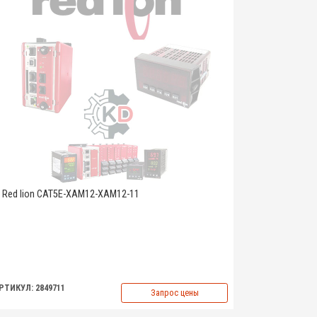
Red lion CAT5E-XAM12-XAM12-11
РТИКУЛ: 2849711
Запрос цены