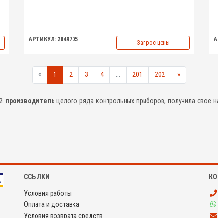
АРТИКУЛ: 2849705
А
Запрос цены
«
1
2
3
4
...
201
202
»
ый
производитель
целого ряда контрольных приборов, получила свое на
ССЫЛКИ
КО
Условия работы
Оплата и доставка
Условия возврата средств