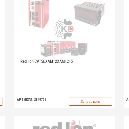
Red lion CAT5EXAM12XAM1215
АРТИКУЛ: 2849706
А
Запрос цены