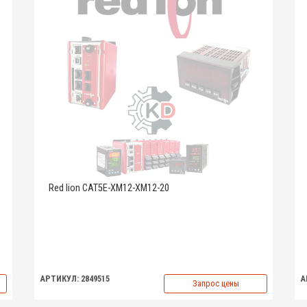
Red lion CAT5E-XM12-XM12-20
АРТИКУЛ: 2849515
А
Запрос цены