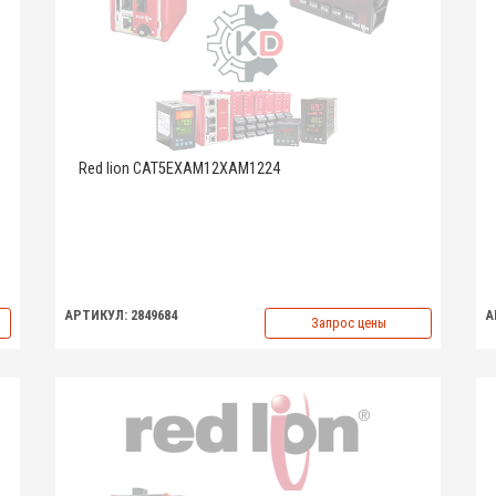
Red lion CAT5EXAM12XAM1224
АРТИКУЛ: 2849684
А
Запрос цены