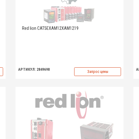
Red lion CAT5EXAM12XAM1219
АРТИКУЛ: 2849698
А
Запрос цены