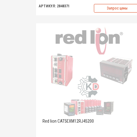
АРТИКУЛ: 2848371
Запрос цены
Red lion CAT5EXM12RJ45200