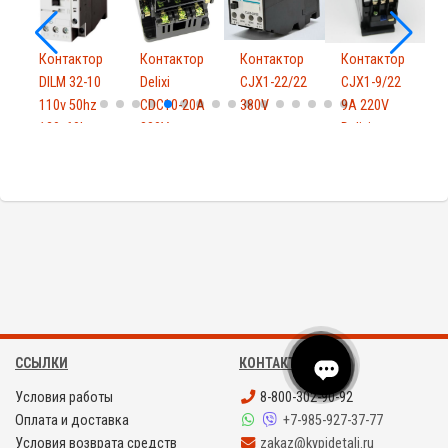
р
Контактор
Контактор
Контактор
Контактор
DILM 32-10
Delixi
CJX1-22/22
CJX1-9/22
C
110v 50hz
CDC10-20A
380V
9A 220V
120v60hz
380V
Delixi
ССЫЛКИ
КОНТАКТЫ
Условия работы
8-800-302-90-92
Оплата и доставка
+7-985-927-37-77
Условия возврата средств
zakaz@kypidetali.ru