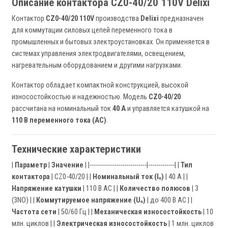
Описание контактора CZ0-40/20 110V Delixi
Контактор
CZ0-40/20 110V
производства
Delixi
предназначен
для коммутации силовых цепей переменного тока в
промышленных и бытовых электроустановках. Он применяется в
системах управления электродвигателями, освещением,
нагревательным оборудованием и другими нагрузками.
Контактор обладает компактной конструкцией, высокой
износостойкостью и надежностью. Модель
CZ0-40/20
рассчитана на номинальный ток
40 А
и управляется катушкой на
110 В переменного тока (AC)
.
Технические характеристики
|
Параметр
|
Значение
| |----------------------------|-------------| |
Тип
контактора
| CZ0-40/20 | |
Номинальный ток (Iₑ)
| 40 А | |
Напряжение катушки
| 110 В AC | |
Количество полюсов
| 3
(3NO) | |
Коммутируемое напряжение (Uₑ)
| до 400 В AC | |
Частота сети
| 50/60 Гц | |
Механическая износостойкость
| 10
млн. циклов | |
Электрическая износостойкость
| 1 млн. циклов