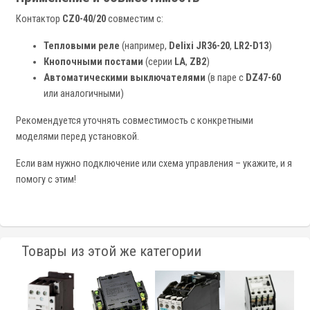
Контактор
CZ0-40/20
совместим с:
Тепловыми реле
(например,
Delixi JR36-20
,
LR2-D13
)
Кнопочными постами
(серии
LA
,
ZB2
)
Автоматическими выключателями
(в паре с
DZ47-60
или аналогичными)
Рекомендуется уточнять совместимость с конкретными
моделями перед установкой.
Если вам нужно подключение или схема управления – укажите, и я
помогу с этим!
Товары из этой же категории