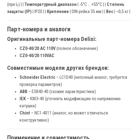
(при Iₑ) | |
Температурный диапазон
| -5°C … +55°C | |
Степень
защиты (IP)
| IP20 | |
Крепление
| DIN-рейка 35 мм | |
Вес
| ~0,5 кг |
Парт-номера и аналоги
Оригинальные парт-номера Delixi:
CZ0-40/20 AC 110V
(полное обозначение)
CZ0-40/20 110VAC
Совместимые модели других брендов:
Schneider Electric
– LC1D40 (неполный аналог, требуется
проверка параметров)
ABB
– ESB40-40 (схожие характеристики)
IEK
– КМЭ-40 (уточнять модификацию по напряжению
катушки)
Chint
– NC1-4011 (аналог, но может отличаться
конструктивно)
Применение и совместимость