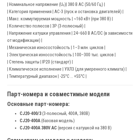
| Номинальное напряжение (Uₑ)| 380 В AC (50/60 Гц) |
| Категория применения | AC-3 (пуск и остановка двигателей) |
| Макс. коммутируемая мощность | ~160 кВт (при 380 В) |
| Количество полюсов | 3P (3-полюсный) |
| Напряжение катушки управления | 24–660 В AC/DC (в зависимости
от модификации) |
| Механическая износостойкость | 1–3 млн. циклов |
| Электрическая износостойкость | 100–300 тыс. циклов |
| Степень защиты | IP20 (стандарт) |
| Климатическое исполнение | УХЛ3 (для умеренного климата) |
| Температурный диапазон | -25°C … +55°C |
Парт-номера и совместимые модели
Основные парт-номера:
CJ20-400/3
(3-полюсный, 400А, 380В)
CJ20-400A
(базовая модель)
CJ20-400A 380V AC
(версия с катушкой на 380 В)