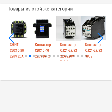
Товары из этой же категории
р
CHINT
Контактор
Контактор
Контактор
CDC10-20
CDC10-40
CJX1-22/22
CJX1-22/22
C
220V 20A
220V Delixi
22A 220V
380V
3
Delixi