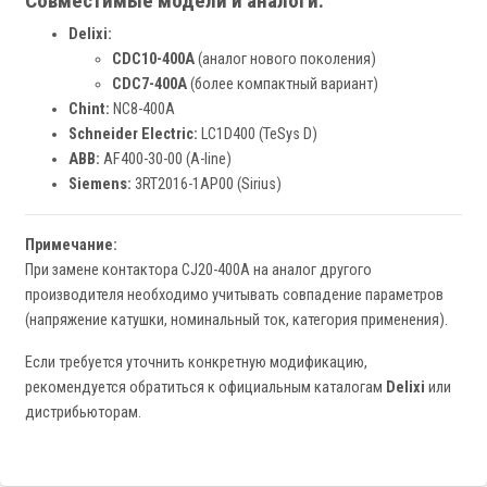
Совместимые модели и аналоги:
Delixi:
CDC10-400A
(аналог нового поколения)
CDC7-400A
(более компактный вариант)
Chint:
NC8-400A
Schneider Electric:
LC1D400 (TeSys D)
ABB:
AF400-30-00 (A-line)
Siemens:
3RT2016-1AP00 (Sirius)
Примечание:
При замене контактора CJ20-400A на аналог другого
производителя необходимо учитывать совпадение параметров
(напряжение катушки, номинальный ток, категория применения).
Если требуется уточнить конкретную модификацию,
рекомендуется обратиться к официальным каталогам
Delixi
или
дистрибьюторам.