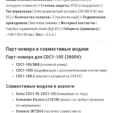
холодного климата) | |
Степень защиты
| IP20 (стандартная) | |
Тип управления
| Электромагнитный (катушка 220/380 В AC или
DC) | |
Количество полюсов
| 3 (трехполюсный) | |
Подключение
проводников
| Винтовые зажимы | |
Материал контактов
|
Серебро-кадмиевый сплав (AgCdO) | |
Габариты (примерно)
|
~150×120×100 мм | |
Вес
| ~2,5 кг |
Парт-номера и совместимые модели
Парт-номера для CDC1-105 (3800V):
CDC1-105/3800
(основной номер)
CDC1-105S
(модификация с дополнительными контактами)
CDC1-105LC
(версия с катушкой на 24 В DC)
Совместимые модели и аналоги:
Delixi CDC1-95
,
CDC1-125
(ближайшие по току)
Schneider Electric LC1D105
(аналог, но требует проверки
по напряжению)
Siemens 3RT2016
(частично совместим по