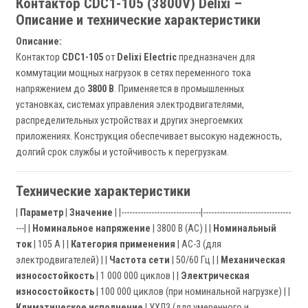
Контактор CDC1-105 (3800V) Delixi –
Описание и технические характеристики
Описание:
Контактор
CDC1-105
от
Delixi Electric
предназначен для
коммутации мощных нагрузок в сетях переменного тока
напряжением до
3800 В
. Применяется в промышленных
установках, системах управления электродвигателями,
распределительных устройствах и других энергоемких
приложениях. Конструкция обеспечивает высокую надежность,
долгий срок службы и устойчивость к перегрузкам.
Технические характеристики
|
Параметр
|
Значение
| |-----------------------------|--------------------------------
---| |
Номинальное напряжение
| 3800 В (AC) | |
Номинальный
ток
| 105 А | |
Категория применения
| AC-3 (для
электродвигателей) | |
Частота сети
| 50/60 Гц | |
Механическая
износостойкость
| 1 000 000 циклов | |
Электрическая
износостойкость
| 100 000 циклов (при номинальной нагрузке) | |
Климатическое исполнение
| УХЛ3 (для умеренного и