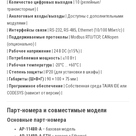
|
Количество цифровых выходов
| 10 (релейные/
транзисторные) |
|
Аналоговые входы/выходы
| Доступны с дополнительными
модулями |
|
Интерфейсы связи
| RS-232, RS-485, Ethernet (10/100 Мбит/с) |
|
Поддерживаемые протоколы
| Modbus RTU/TCP, CANopen
(опционально) |
|
Рабочее напряжение
| 24 В DC (±15%) |
|
Потребляемая мощность
| ≤10 Вт |
|
Рабочая температура
| -20°C … +60°C |
|
Степень защиты
| IP20 (для установки в шкафы) |
|
Габариты (Ш×В×Г)
| 90 × 100 × 75 мм |
|
Программное обеспечение
| Собственная среда TAIAN IDE или
CODESYS (зависит от версии) |
Парт-номера и совместимые модели
Основные парт-номера
AP-114BR-A
– базовая модель