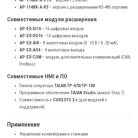
AP-114BR-A-ETH
– версия с Ethernet
AP-114BR-A-RS
– версия с расширенными RS-485 портами
Совместимые модули расширения
AP-EX-DI16
– 16 цифровых входов
AP-EX-DO16
– 16 цифровых выходов
AP-EX-AI8
– 8 аналоговых входов (0…10 В / 4…20 мА)
AP-EX-AO4
– 4 аналоговых выхода
AP-EX-COM
– модуль дополнительных коммуникаций (CAN,
Profibus)
Совместимые HMI и ПО
Панели оператора
TAIAN TP-070/TP-100
Программное обеспечение
TAIAN Studio
(аналог Step 7)
Совместимость с
CODESYS 3.x
(для моделей с
поддержкой)
Применение
Управление конвейерами и станками