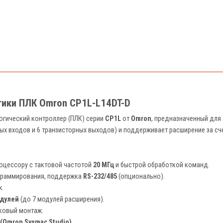
тики ПЛК Omron CP1L-L14DT-D
огический контроллер (ПЛК) серии
CP1L
от
Omron
, предназначенный для
ых входов и 6 транзисторных выходов) и поддерживает расширение за сч
оцессору с тактовой частотой
20 МГц
и быстрой обработкой команд.
ограммирования, поддержка
RS-232/485
(опционально).
k.
дулей
(до 7 модулей расширения).
ейковый монтаж.
Omron Sysmac Studio).