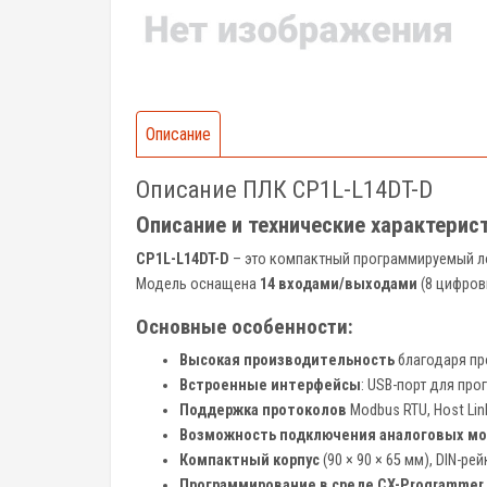
Описание
Описание ПЛК CP1L-L14DT-D
Описание и технические характерис
CP1L-L14DT-D
– это компактный программируемый л
Модель оснащена
14 входами/выходами
(8 цифров
Основные особенности:
Высокая производительность
благодаря пр
Встроенные интерфейсы
: USB-порт для пр
Поддержка протоколов
Modbus RTU, Host Lin
Возможность подключения аналоговых мо
Компактный корпус
(90 × 90 × 65 мм), DIN-р
Программирование в среде CX-Programmer (