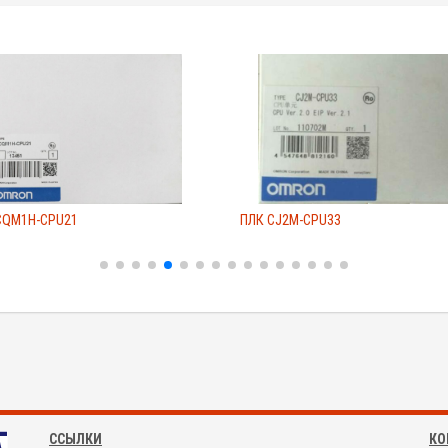
CQM1H-CPU21
ПЛК CJ2M-CPU33
ССЫЛКИ
КО