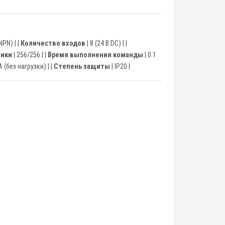
PN) | |
Количество входов
| 8 (24 В DC) | |
чики
| 256/256 | |
Время выполнения команды
| 0.1
 (без нагрузки) | |
Степень защиты
| IP20 |