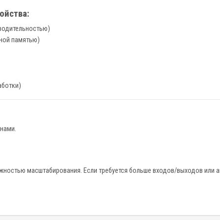
ойства:
зводительностью)
нной памятью)
аботки)
нами.
.
жностью масштабирования. Если требуется больше входов/выходов или а