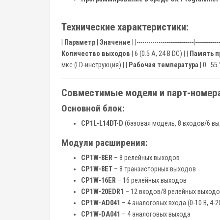
Технические характеристики:
|
Параметр
|
Значение
| |-----------------------------|------------
Количество выходов
| 6 (0.5 А, 24 В DC) | |
Память 
мкс (LD-инструкция) | |
Рабочая температура
| 0…55 °
Совместимые модели и парт-номера
Основной блок:
CP1L-L14DT-D
(базовая модель, 8 входов/6 в
Модули расширения:
CP1W-8ER
– 8 релейных выходов
CP1W-8ET
– 8 транзисторных выходов
CP1W-16ER
– 16 релейных выходов
CP1W-20EDR1
– 12 входов/8 релейных выход
CP1W-AD041
– 4 аналоговых входа (0-10 В, 4-2
CP1W-DA041
– 4 аналоговых выхода