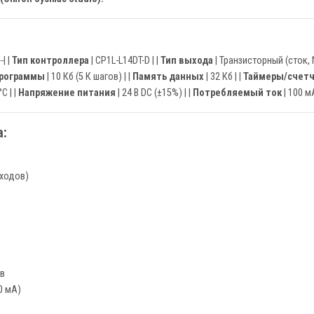
--| |
Тип контроллера
| CP1L-L14DT-D | |
Тип выхода
| Транзисторный (сток, N
программы
| 10 Кб (5 К шагов) | |
Память данных
| 32 Кб | |
Таймеры/счет
C | |
Напряжение питания
| 24 В DC (±15%) | |
Потребляемый ток
| 100 мА
:
ыходов)
ов
0 мА)