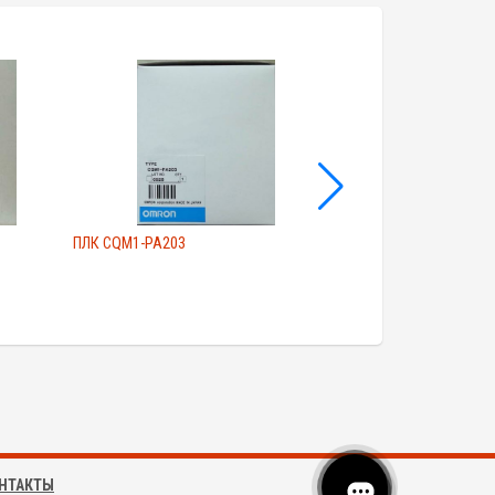
ПЛК CQM1-PA203
ПЛК CJ1W-OD211
НТАКТЫ