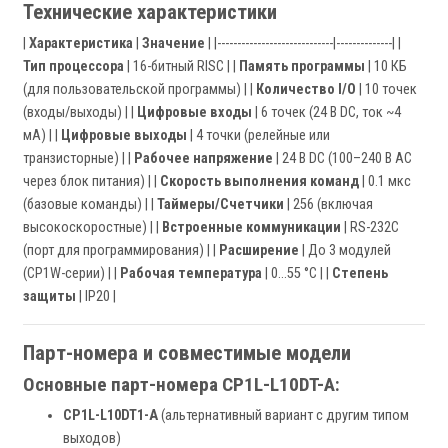
Технические характеристики
|
Характеристика
|
Значение
| |-----------------------------|--------------| |
Тип процессора
| 16-битный RISC | |
Память программы
| 10 КБ
(для пользовательской программы) | |
Количество I/O
| 10 точек
(входы/выходы) | |
Цифровые входы
| 6 точек (24 В DC, ток ~4
мА) | |
Цифровые выходы
| 4 точки (релейные или
транзисторные) | |
Рабочее напряжение
| 24 В DC (100–240 В AC
через блок питания) | |
Скорость выполнения команд
| 0.1 мкс
(базовые команды) | |
Таймеры/Счетчики
| 256 (включая
высокоскоростные) | |
Встроенные коммуникации
| RS-232C
(порт для программирования) | |
Расширение
| До 3 модулей
(CP1W-серии) | |
Рабочая температура
| 0…55 °C | |
Степень
защиты
| IP20 |
Парт-номера и совместимые модели
Основные парт-номера CP1L-L10DT-A:
CP1L-L10DT1-A
(альтернативный вариант с другим типом
выходов)