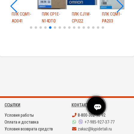
ПЛК CQM1-
ПЛК CP1E-
ПЛК CJ1M-
ПЛК CQM1-
П
AD041
N14DT-D
CPU22
PA203
ССЫЛКИ
КОНТАКТЫ
Условия работы
8-800-302-90-92
Оплата и доставка
+7-985-927-37-77
Условия возврата средств
zakaz@kypidetali.ru