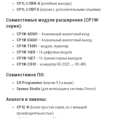
CP1L-L10DR-A
(релейные выходы)
CP1L-L10DT-D
(версия с дополнительными опциями)
Совместимые модули расширения (CP1W-
серия):
CP1W-AD041
– 4-канальный аналоговый вход
CP1W-DA041
– 4-канальный аналоговый выход
CP1W-TS001
– модуль термопар
CP1W-16ER
– 16 цифровых входов
CP1W-16ET
– 16 транзисторных выходов
CP1W-CIF01
– конвертер RS-232C ↔ RS-485
Совместимое ПО:
CX-Programmer
(версии 9.5 и выше)
Sysmac Studio
(для интеграции в системы Omron)
Аналоги и замены:
CP1E-N
(более простая серия, но с меньшей
производительностью)