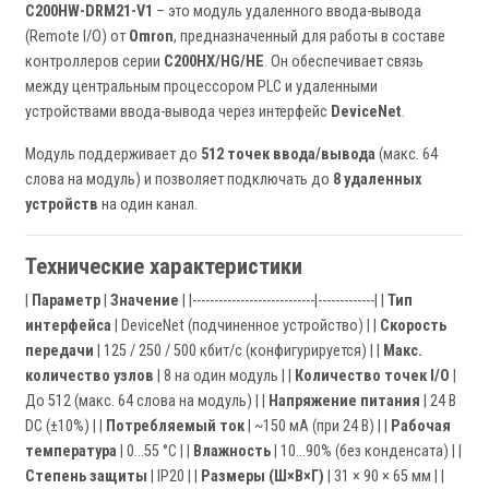
C200HW-DRM21-V1
– это модуль удаленного ввода-вывода
(Remote I/O) от
Omron
, предназначенный для работы в составе
контроллеров серии
C200HX/HG/HE
. Он обеспечивает связь
между центральным процессором PLC и удаленными
устройствами ввода-вывода через интерфейс
DeviceNet
.
Модуль поддерживает до
512 точек ввода/вывода
(макс. 64
слова на модуль) и позволяет подключать до
8 удаленных
устройств
на один канал.
Технические характеристики
|
Параметр
|
Значение
| |----------------------------|-------------| |
Тип
интерфейса
| DeviceNet (подчиненное устройство) | |
Скорость
передачи
| 125 / 250 / 500 кбит/с (конфигурируется) | |
Макс.
количество узлов
| 8 на один модуль | |
Количество точек I/O
|
До 512 (макс. 64 слова на модуль) | |
Напряжение питания
| 24 В
DC (±10%) | |
Потребляемый ток
| ~150 мА (при 24 В) | |
Рабочая
температура
| 0…55 °C | |
Влажность
| 10…90% (без конденсата) | |
Степень защиты
| IP20 | |
Размеры (Ш×В×Г)
| 31 × 90 × 65 мм | |