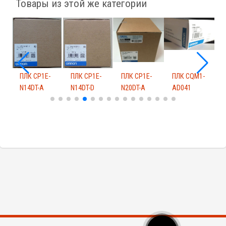
Товары из этой же категории
-
ПЛК CP1E-
ПЛК CP1E-
ПЛК CP1E-
ПЛК CQM1-
П
N14DT-A
N14DT-D
N20DT-A
AD041