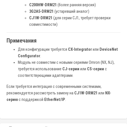
C200HW-DRM21
(более ранняя версия)
3G2A5-DRM21
(устаревший аналог)
CJ1W-DRM21
(для серии CJ1, требует проверки
совместимости)
Примечания
Для конфигурации требуется
CX-Integrator
или
DeviceNet
Configurator
.
Модуль не совместим с новыми сериями Omron (NX, NJ),
требуется использование
CJ-серии
или
CS-серии
с
соответствующими адаптерами.
Если требуется интеграция с современными системами,
рекомендуется рассмотреть замену на
CJ1W-DRM21
или
NX-
серию
с поддержкой
EtherNet/IP
.