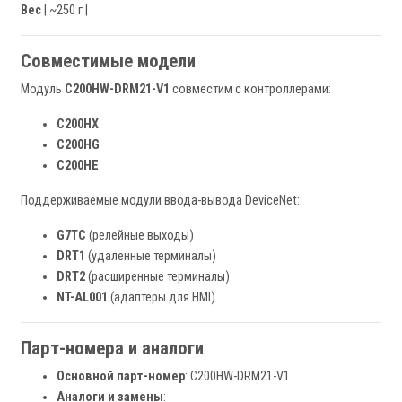
Вес
| ~250 г |
Совместимые модели
Модуль
C200HW-DRM21-V1
совместим с контроллерами:
C200HX
C200HG
C200HE
Поддерживаемые модули ввода-вывода DeviceNet:
G7TC
(релейные выходы)
DRT1
(удаленные терминалы)
DRT2
(расширенные терминалы)
NT-AL001
(адаптеры для HMI)
Парт-номера и аналоги
Основной парт-номер
: C200HW-DRM21-V1
Аналоги и замены
: