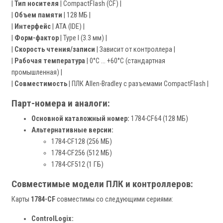
|
Тип носителя
| CompactFlash (CF) |
|
Объем памяти
| 128 МБ |
|
Интерфейс
| ATA (IDE) |
|
Форм-фактор
| Type I (3.3 мм) |
|
Скорость чтения/записи
| Зависит от контроллера |
|
Рабочая температура
| 0°C ... +60°C (стандартная
промышленная) |
|
Совместимость
| ПЛК Allen-Bradley с разъемами CompactFlash |
Парт-номера и аналоги:
Основной каталожный номер:
1784-CF64 (128 МБ)
Альтернативные версии:
1784-CF128 (256 МБ)
1784-CF256 (512 МБ)
1784-CF512 (1 ГБ)
Совместимые модели ПЛК и контроллеров:
Карты
1784-CF
совместимы со следующими сериями:
ControlLogix: