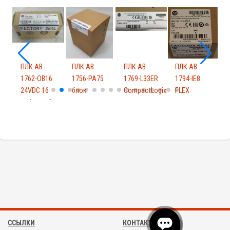
ПЛК AB
ПЛК AB
ПЛК AB
ПЛК AB
1762-OB16
1756-PA75
1769-L33ER
1794-IE8
1
24VDC 16
блок
CompactLogix
FLEX
цифровой
питания
контролле...
модуль
п
x
модул...
ССЫЛКИ
КОНТАКТЫ