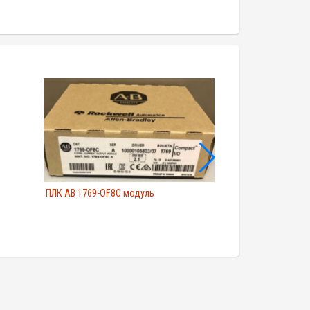
ПЛК AB 1769-OF8C модуль
ПЛК AB 1764-28BX