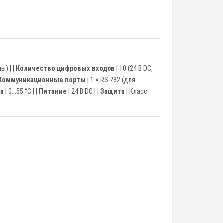
ы) | |
Количество цифровых входов
| 10 (24 В DC,
Коммуникационные порты
| 1 × RS-232 (для
ра
| 0…55 °C | |
Питание
| 24 В DC | |
Защита
| Класс