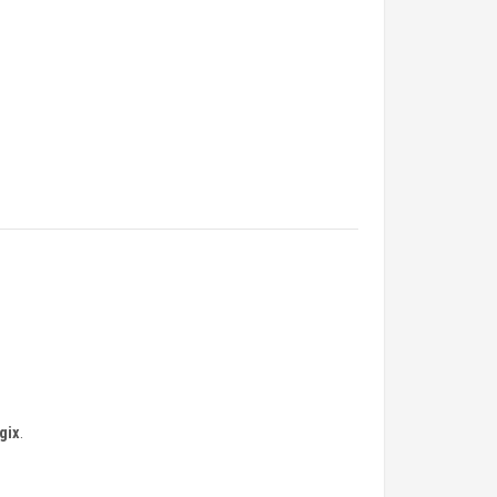
gix
.