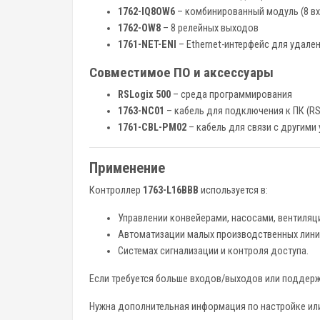
1762-IQ8OW6
– комбинированный модуль (8 вх
1762-OW8
– 8 релейных выходов
1761-NET-ENI
– Ethernet-интерфейс для удале
Совместимое ПО и аксессуары
RSLogix 500
– среда программирования
1763-NC01
– кабель для подключения к ПК (RS
1761-CBL-PM02
– кабель для связи с другими
Применение
Контроллер
1763-L16BBB
используется в:
Управлении конвейерами, насосами, вентиляц
Автоматизации малых производственных лини
Системах сигнализации и контроля доступа.
Если требуется больше входов/выходов или поддерж
Нужна дополнительная информация по настройке или