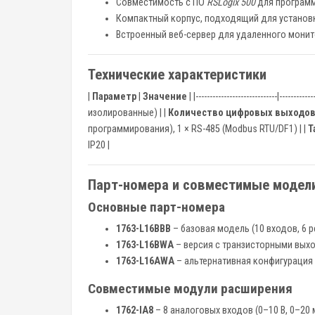
Совместимость с ПО
RSLogix 500
для программ
Компактный корпус, подходящий для установк
Встроенный веб-сервер для удаленного монито
Технические характеристики
|
Параметр
|
Значение
| |-----------------------------|------------
изолированные) | |
Количество цифровых выходо
программирования), 1 × RS-485 (Modbus RTU/DF1) | |
Т
IP20 |
Парт-номера и совместимые модел
Основные парт-номера
1763-L16BBB
– базовая модель (10 входов, 6 
1763-L16BWA
– версия с транзисторными выход
1763-L16AWA
– альтернативная конфигурация
Совместимые модули расширения
1762-IA8
– 8 аналоговых входов (0–10 В, 0–20 