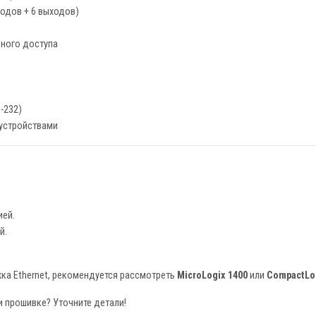
одов + 6 выходов)
нного доступа
-232)
 устройствами
ией.
й.
ка Ethernet, рекомендуется рассмотреть
MicroLogix 1400
или
CompactLo
 прошивке? Уточните детали!