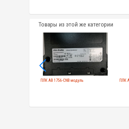
Товары из этой же категории
 питания
ПЛК AB 1756-CNB модуль
ПЛК A