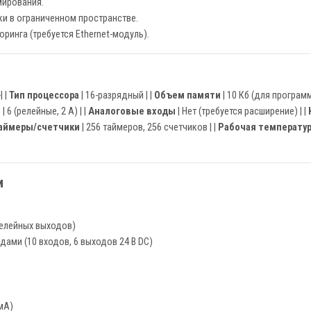
ирования.
и в ограниченном пространстве.
ринга (требуется Ethernet-модуль).
-| |
Тип процессора
| 16-разрядный | |
Объем памяти
| 10 Кб (для программ
в
| 6 (релейные, 2 А) | |
Аналоговые входы
| Нет (требуется расширение) | |
аймеры/счетчики
| 256 таймеров, 256 счетчиков | |
Рабочая температу
и
релейных выходов)
ами (10 входов, 6 выходов 24 В DC)
мА)