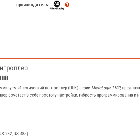
производитель:
онтроллер
BBB
ммируемый логический контроллер (ПЛК) серии
MicroLogix 1100
, предназ
ер сочетает в себе простоту настройки, гибкость программирования и н
-232, RS-485).