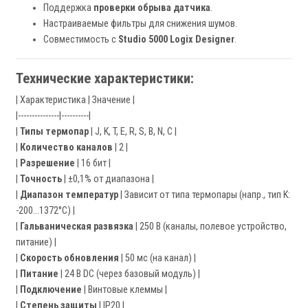
Поддержка
проверки обрыва датчика
.
Настраиваемые фильтры для снижения шумов.
Совместимость с
Studio 5000 Logix Designer
.
Технические характеристики:
| Характеристика | Значение |
|---------------|----------|
|
Типы термопар
| J, K, T, E, R, S, B, N, C |
|
Количество каналов
| 2 |
|
Разрешение
| 16 бит |
|
Точность
| ±0,1% от диапазона |
|
Диапазон температур
| Зависит от типа термопары (напр., тип K:
-200…1372°C) |
|
Гальваническая развязка
| 250 В (каналы, полевое устройство,
питание) |
|
Скорость обновления
| 50 мс (на канал) |
|
Питание
| 24 В DC (через базовый модуль) |
|
Подключение
| Винтовые клеммы |
|
Степень защиты
| IP20 |