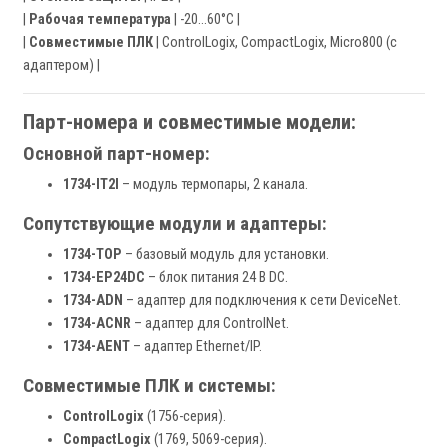
|
Рабочая температура
| -20…60°C |
|
Совместимые ПЛК
| ControlLogix, CompactLogix, Micro800 (с
адаптером) |
Парт-номера и совместимые модели:
Основной парт-номер:
1734-IT2I
– модуль термопары, 2 канала.
Сопутствующие модули и адаптеры:
1734-TOP
– базовый модуль для установки.
1734-EP24DC
– блок питания 24 В DC.
1734-ADN
– адаптер для подключения к сети DeviceNet.
1734-ACNR
– адаптер для ControlNet.
1734-AENT
– адаптер Ethernet/IP.
Совместимые ПЛК и системы:
ControlLogix
(1756-серия).
CompactLogix
(1769, 5069-серия).