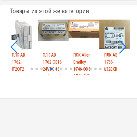
Товары из этой же категории
ПЛК AB
ПЛК AB
ПЛК Allen
ПЛК AB
1762-
1762-OB16
Bradley
1766-
1
IF2OF2
24VDC 16
1746-OX8
L32BXB
F
модуль
цифровой
1746-0X8
контроллер
x
модул...
SLC5...