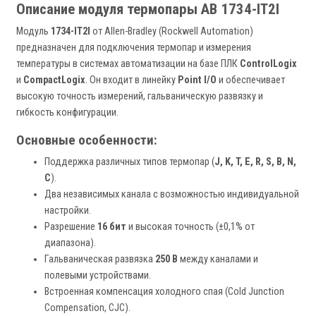
Описание модуля термопары AB 1734-IT2I
Модуль
1734-IT2I
от Allen-Bradley (Rockwell Automation)
предназначен для подключения термопар и измерения
температуры в системах автоматизации на базе ПЛК
ControlLogix
и
CompactLogix
. Он входит в линейку
Point I/O
и обеспечивает
высокую точность измерений, гальваническую развязку и
гибкость конфигурации.
Основные особенности:
Поддержка различных типов термопар (
J, K, T, E, R, S, B, N,
C
).
Два независимых канала с возможностью индивидуальной
настройки.
Разрешение
16 бит
и высокая точность (±0,1% от
диапазона).
Гальваническая развязка
250 В
между каналами и
полевыми устройствами.
Встроенная компенсация холодного спая (Cold Junction
Compensation, CJC).