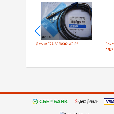
031A-4 380V 15KW
Датчик E2A-S08KS02-WP-B2
Соке
F2N2