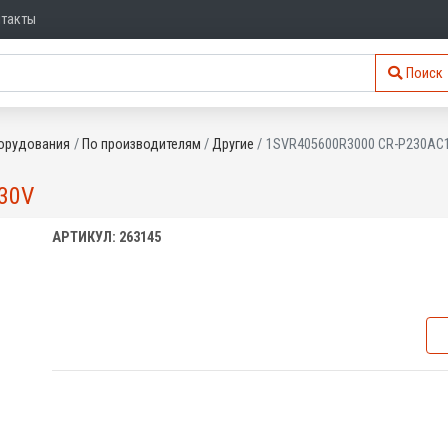
нтакты
Поиск
орудования
По производителям
Другие
1SVR405600R3000 CR-P230AC1
30V
АРТИКУЛ: 263145