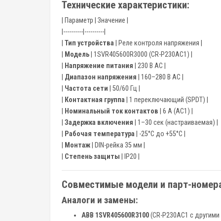
Технические характеристики:
| Параметр | Значение |
|----------|----------|
|
Тип устройства
| Реле контроля напряжения |
|
Модель
| 1SVR405600R3000 (CR-P230AC1) |
|
Напряжение питания
| 230 В AC |
|
Диапазон напряжения
| 160–280 В AC |
|
Частота сети
| 50/60 Гц |
|
Контактная группа
| 1 переключающий (SPDT) |
|
Номинальный ток контактов
| 6 А (AC1) |
|
Задержка включения
| 1–30 сек (настраиваемая) |
|
Рабочая температура
| -25°C до +55°C |
|
Монтаж
| DIN-рейка 35 мм |
|
Степень защиты
| IP20 |
Совместимые модели и парт-номера
Аналоги и замены:
ABB 1SVR405600R3100
(CR-P230AC1 с другими