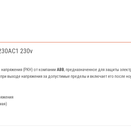
230AC1 230v
я напряжения (РКН) от компании
ABB
, предназначенное для защиты элект
 при выходе напряжения за допустимые пределы и включает его после н
ряжения
мая)