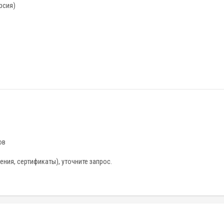
рсия)
ов
ия, сертификаты), уточните запрос.