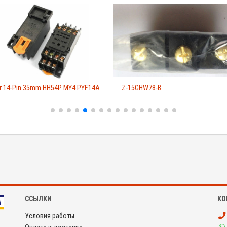
т 14-Pin 35mm HH54P MY4 PYF14A
Z-15GHW78-B
ССЫЛКИ
КО
Условия работы